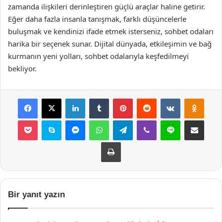
zamanda ilişkileri derinleştiren güçlü araçlar haline getirir.
Eğer daha fazla insanla tanışmak, farklı düşüncelerle
buluşmak ve kendinizi ifade etmek isterseniz, sohbet odaları
harika bir seçenek sunar. Dijital dünyada, etkileşimin ve bağ
kurmanın yeni yolları, sohbet odalarıyla keşfedilmeyi
bekliyor.
Facebook
X
LinkedIn
Tumblr
Pinterest
Reddit
VKontakte
Odnok
Pocket
Skype
Messenger
WhatsApp
Telegram
Viber
Line
E-Posta ile payla
Yazdır
Bir yanıt yazın