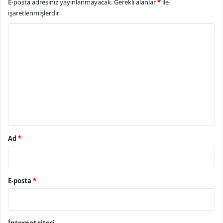
E-posta adresiniz yayınlanmayacak.
Gerekli alanlar
*
ile
işaretlenmişlerdir
Y
o
r
u
m
*
Ad
*
E-posta
*