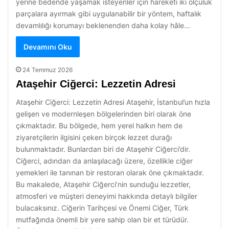
yerine bedende yaşamak isteyenler için hareketi iki ölçülük
parçalara ayırmak gibi uygulanabilir bir yöntem, haftalık
devamlılığı korumayı beklenenden daha kolay hâle…
Devamını Oku
24 Temmuz 2026
Ataşehir Ciğerci: Lezzetin Adresi
Ataşehir Ciğerci: Lezzetin Adresi Ataşehir, İstanbul’un hızla
gelişen ve modernleşen bölgelerinden biri olarak öne
çıkmaktadır. Bu bölgede, hem yerel halkın hem de
ziyaretçilerin ilgisini çeken birçok lezzet durağı
bulunmaktadır. Bunlardan biri de Ataşehir Ciğerci’dir.
Ciğerci, adından da anlaşılacağı üzere, özellikle ciğer
yemekleri ile tanınan bir restoran olarak öne çıkmaktadır.
Bu makalede, Ataşehir Ciğerci’nin sunduğu lezzetler,
atmosferi ve müşteri deneyimi hakkında detaylı bilgiler
bulacaksınız. Ciğerin Tarihçesi ve Önemi Ciğer, Türk
mutfağında önemli bir yere sahip olan bir et türüdür.