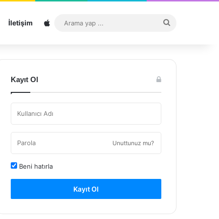
Sitemap
Arama
İletişim
yap
...
Kayıt Ol
Unuttunuz mu?
Beni hatırla
Kayıt Ol