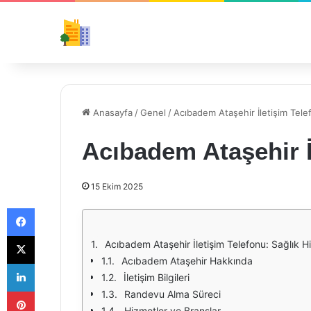
Anasayfa
/
Genel
/
Acıbadem Ataşehir İletişim Tele
Acıbadem Ataşehir İ
15 Ekim 2025
Facebook
X
Acıbadem Ataşehir İletişim Telefonu: Sağlık H
Acıbadem Ataşehir Hakkında
LinkedIn
İletişim Bilgileri
Pinterest
Randevu Alma Süreci
Hizmetler ve Branşlar