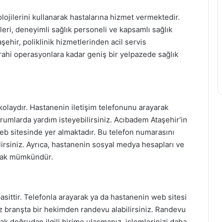
ojilerini kullanarak hastalarına hizmet vermektedir.
eri, deneyimli sağlık personeli ve kapsamlı sağlık
ehir, poliklinik hizmetlerinden acil servis
rrahi operasyonlara kadar geniş bir yelpazede sağlık
kolaydır. Hastanenin iletişim telefonunu arayarak
 durumlarda yardım isteyebilirsiniz. Acıbadem Ataşehir’in
web sitesinde yer almaktadır. Bu telefon numarasını
lirsiniz. Ayrıca, hastanenin sosyal medya hesapları ve
amak mümkündür.
ittir. Telefonla arayarak ya da hastanenin web sitesi
iz branşta bir hekimden randevu alabilirsiniz. Randevu
ak doğrudan ilgili birime ulaşmanız, işlemlerinizi daha