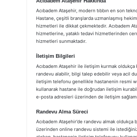
Acıbadem Ataşehir Hakkında
Acıbadem Ataşehir, modern tıbbın en son teknol
Hastane, çeşitli branşlarda uzmanlaşmış hekiml
hizmetleri ile dikkat çekmektedir. Acıbadem Ataş
hizmetlerine, yataklı tedavi hizmetlerinden ce
hizmetleri sunmaktadır.
İletişim Bilgileri
Acıbadem Ataşehir ile iletişim kurmak oldukça 
randevu alabilir, bilgi talep edebilir veya acil
iletişim telefonu genellikle hastanenin resmi 
kullanarak hastane ile doğrudan iletişim kurabi
e-posta adresleri üzerinden de iletişim sağl
Randevu Alma Süreci
Acıbadem Ataşehir’de randevu almak oldukça bas
üzerinden online randevu sistemi ile istediğin
alırken, hastanenin iletişim telefonunu kullanar