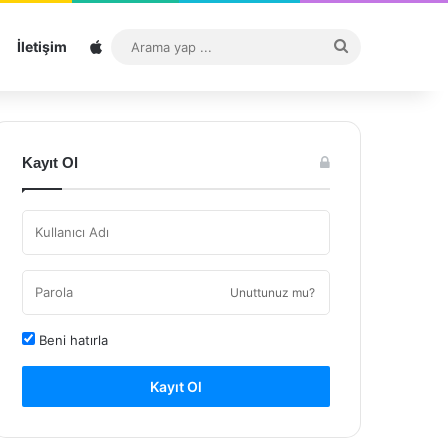
Sitemap
Arama
İletişim
yap
...
Kayıt Ol
Unuttunuz mu?
Beni hatırla
Kayıt Ol