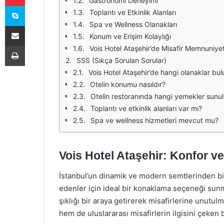
Gastronomi Deneyimi
Skype
Toplantı ve Etkinlik Alanları
Spa ve Wellness Olanakları
E-Posta ile paylaş
Konum ve Erişim Kolaylığı
Yazdır
Vois Hotel Ataşehir’de Misafir Memnuniyet
SSS (Sıkça Sorulan Sorular)
Vois Hotel Ataşehir’de hangi olanaklar bu
Otelin konumu nasıldır?
Otelin restoranında hangi yemekler sunu
Toplantı ve etkinlik alanları var mı?
Spa ve wellness hizmetleri mevcut mu?
Vois Hotel Ataşehir: Konfor v
İstanbul’un dinamik ve modern semtlerinden bi
edenler için ideal bir konaklama seçeneği sunm
şıklığı bir araya getirerek misafirlerine unut
hem de uluslararası misafirlerin ilgisini çeken