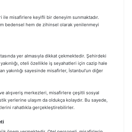
 ile misafirlere keyifli bir deneyim sunmaktadır.
hem bedensel hem de zihinsel olarak yenilenmeyi
ktasında yer almasıyla dikkat çekmektedir. Şehirdeki
akınlığı, oteli özellikle iş seyahatleri için cazip hale
an yakınlığı sayesinde misafirler, İstanbul’un diğer
e alışveriş merkezleri, misafirlere çeşitli sosyal
istik yerlerine ulaşım da oldukça kolaydır. Bu sayede,
rini rahatlıkla gerçekleştirebilirler.
ti
ük önem vermektedir. Otel personeli, misafirlerin