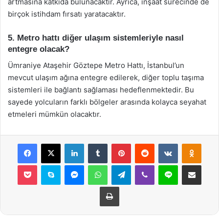
artmasına katkıda bulunacaktır. Ayrıca, inşaat sürecinde de
birçok istihdam fırsatı yaratacaktır.
5. Metro hattı diğer ulaşım sistemleriyle nasıl
entegre olacak?
Ümraniye Ataşehir Göztepe Metro Hattı, İstanbul’un
mevcut ulaşım ağına entegre edilerek, diğer toplu taşıma
sistemleri ile bağlantı sağlaması hedeflenmektedir. Bu
sayede yolcuların farklı bölgeler arasında kolayca seyahat
etmeleri mümkün olacaktır.
Facebook
X
LinkedIn
Tumblr
Pinterest
Reddit
VKontakte
Odnok
Pocket
Skype
Messenger
WhatsApp
Telegram
Viber
Line
E-Posta ile payla
Yazdır