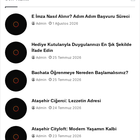
E İmza Nasıl Alınır? Adım Adım Başvuru Süreci
Admin
1 Ağustos 2026
Hediye Kutularıyla Duygularınızı En Şık Şekilde
İfade Edin
Admin
25 Temmuz 2026
Bachata Öğrenmeye Nereden Başlamalısınız?
Admin
25 Temmuz 2026
Ataşehir Ciğerci: Lezzetin Adresi
Admin
24 Temmuz 2026
Ataşehir Cityloft: Modern Yaşamın Kalbi
Admin
23 Temmuz 2026