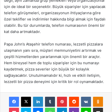
değil, aynı zamanda grup yemekleri veya organizasyonlar
için de ideal bir seçenektir. Büyük siparişler için yapılacak
telefon görüşmeleri, organizasyonun ihtiyaçlarına göre
özel teklifler ve indirimler hakkında bilgi almak için faydalı
olabilir. Bu tür durumlarda, telefon numarasının önemi bir
kat daha artmaktadır.
Papa John’s Ataşehir telefon numarası, lezzetli pizzalara
ulaşmanın yanı sıra, müşteri memnuniyetini artırmak ve
çeşitli hizmetlerden yararlanmak için önemli bir araçtır.
Hem bireysel hem de toplu siparişler için bu numarayı
kaydetmek, pizza severler için büyük bir kolaylık
sağlayacaktır. Unutulmamalıdır ki, hızlı ve etkili iletişim,
lezzetli bir pizza deneyimi için kritik bir rol oynamaktadır.
Facebook
X
LinkedIn
Tumblr
Pinterest
Reddit
VKontakte
Odnok
Pocket
Skype
Messenger
WhatsApp
Telegram
Viber
Line
E-Posta ile payla