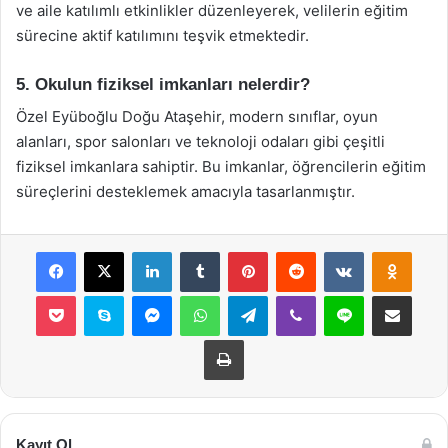
ve aile katılımlı etkinlikler düzenleyerek, velilerin eğitim
sürecine aktif katılımını teşvik etmektedir.
5. Okulun fiziksel imkanları nelerdir?
Özel Eyüboğlu Doğu Ataşehir, modern sınıflar, oyun
alanları, spor salonları ve teknoloji odaları gibi çeşitli
fiziksel imkanlara sahiptir. Bu imkanlar, öğrencilerin eğitim
süreçlerini desteklemek amacıyla tasarlanmıştır.
Facebook
X
LinkedIn
Tumblr
Pinterest
Reddit
VKontakte
Odnok
Pocket
Skype
Messenger
WhatsApp
Telegram
Viber
Line
E-Posta ile payla
Yazdır
Kayıt Ol