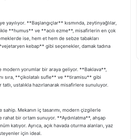
yayılıyor. **Başlangıçlar** kısmında, zeytinyağlılar,
likle **humus** ve **acılı ezme**, misafirlerin en çok
 yemeklerde ise, hem et hem de sebze tabakları
**vejetaryen kebap** gibi seçenekler, damak tadına
 ile modern yorumlar bir araya geliyor. **Baklava**,
nı sıra, **çikolatalı sufle** ve **tiramisu** gibi
tatlı, ustalıkla hazırlanarak misafirlere sunuluyor.
 sahip. Mekanın iç tasarımı, modern çizgilerle
e rahat bir ortam sunuyor. **Aydınlatma**, ahşap
üm katıyor. Ayrıca, açık havada oturma alanları, yaz
teyenler için ideal.