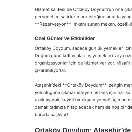
Hizmet kalitesi de Ortaköy Doydum’un öne çıkan
personel, misafirlerin her isteğine anında yan
**Rezervasyon** imkanı sunan mekan, özellikle 
Özel Günler ve Etkinlikler
Ortaköy Doydum, sadece günlük yemekler için değ
Doğum günü kutlamaları, iş yemekleri veya öze
organizasyonlar için de hizmet veriyor. Misafirl
çıkarabiliyorlar.
Ataşehir’deki **Ortaköy Doydum**, zengin menüs
yolculuğuna çıkmak isteyen herkes için harika
uzaklaşarak, keyifli bir akşam yemeği için bu 
damak tadınıza hitap edecek hem de hoş bir d
burada başlıyor!
Ortaköy Doydum: Ataşehir’de 