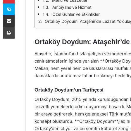
Menü ve Lezzetler
Skype
Ambiyans ve Hizmet
Özel Günler ve Etkinlikler
E-Posta ile paylaş
Ortaköy Doydum: Ataşehir'de Lezzet Yolculu
Yazdır
Ortaköy Doydum: Ataşehir’de 
Ataşehir, İstanbul’un hızla gelişen ve modernle
canlı atmosferin içinde yer alan **Ortaköy Doy
Mekan, hem yerel hem de uluslararası mutfakla
damaklarda unutulmaz tatlar bırakmayı hedefliy
Ortaköy Doydum’un Tarihçesi
Ortaköy Doydum, 2015 yılında kurulduğundan bu
lezzetli yemeklerle adını duyurmayı başardı. 
bir araya getirerek, hem geleneksel Türk mutf
konsept oluşturdu. **Ortaköy Doydum**, adını 
Ortaköy’den alıyor ve bu semtin kültürel zengin