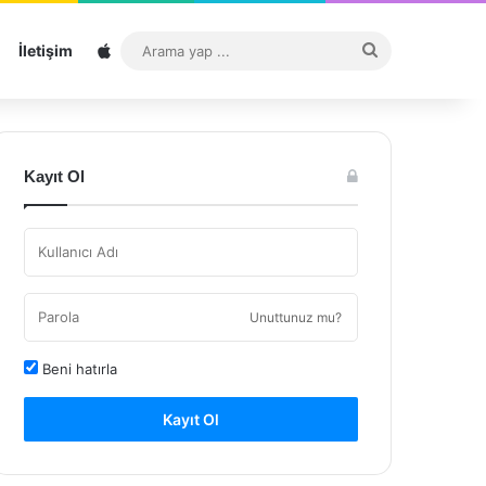
Sitemap
Arama
İletişim
yap
...
Kayıt Ol
Unuttunuz mu?
Beni hatırla
Kayıt Ol