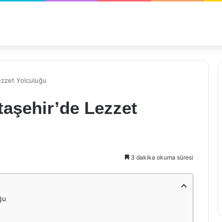
ezzet Yolculuğu
aşehir’de Lezzet
3 dakika okuma süresi
ğu