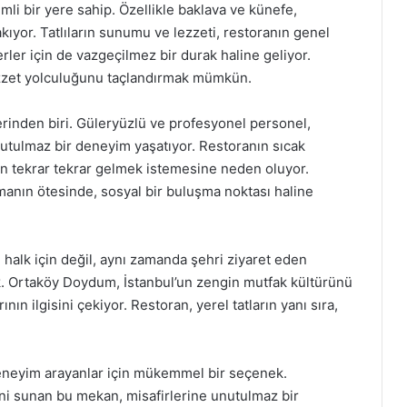
i bir yere sahip. Özellikle baklava ve künefe,
kıyor. Tatlıların sunumu ve lezzeti, restoranın genel
erler için de vazgeçilmez bir durak haline geliyor.
ezzet yolculuğunu taçlandırmak mümkün.
lerinden biri. Güleryüzlü ve profesyonel personel,
unutulmaz bir deneyim yaşatıyor. Restoranın sıcak
rin tekrar tekrar gelmek istemesine neden oluyor.
nın ötesinde, sosyal bir buluşma noktası haline
 halk için değil, aynı zamanda şehri ziyaret eden
ak. Ortaköy Doydum, İstanbul’un zengin mutfak kültürünü
ın ilgisini çekiyor. Restoran, yerel tatların yanı sıra,
deneyim arayanlar için mükemmel bir seçenek.
ni sunan bu mekan, misafirlerine unutulmaz bir