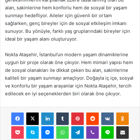
alan, sakinlerine hem konforlu hem de sosyal bir yaşam
sunmayı hedefliyor. Aileler için güvenli bir ortam
sağlarken, genç bireyler için de sosyal etkileşim imkanı
sunuyor. Bu yönüyle, farklı yaş gruplarındaki bireyler için
ideal bir yaşam alanı oluşturuyor.
Nokta Ataşehir, İstanbul’un modern yaşam dinamiklerine
uygun bir proje olarak öne çıkıyor. Hem mimari yapısı hem
de sosyal olanakları ile dikkat çeken bu alan, sakinlerine
kaliteli bir yaşam sunmayı amaçlıyor. Doğayla iç içe, sosyal
ve konforlu bir yaşam arayanlar için Nokta Ataşehir, tercih
edilecek en iyi seçeneklerden biri olarak öne çıkıyor.
Facebook
X
LinkedIn
Tumblr
Pinterest
Reddit
VKontakte
Odnok
Pocket
Skype
Messenger
WhatsApp
Telegram
Viber
Line
E-Posta ile payla
Yazdır