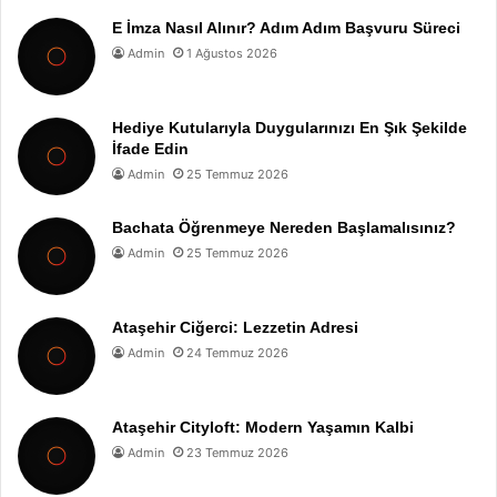
E İmza Nasıl Alınır? Adım Adım Başvuru Süreci
Admin
1 Ağustos 2026
Hediye Kutularıyla Duygularınızı En Şık Şekilde
İfade Edin
Admin
25 Temmuz 2026
Bachata Öğrenmeye Nereden Başlamalısınız?
Admin
25 Temmuz 2026
Ataşehir Ciğerci: Lezzetin Adresi
Admin
24 Temmuz 2026
Ataşehir Cityloft: Modern Yaşamın Kalbi
Admin
23 Temmuz 2026