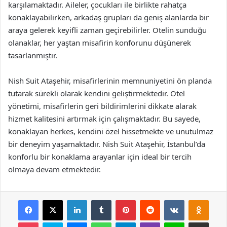
karşılamaktadır. Aileler, çocukları ile birlikte rahatça
konaklayabilirken, arkadaş grupları da geniş alanlarda bir
araya gelerek keyifli zaman geçirebilirler. Otelin sunduğu
olanaklar, her yaştan misafirin konforunu düşünerek
tasarlanmıştır.
Nish Suit Ataşehir, misafirlerinin memnuniyetini ön planda
tutarak sürekli olarak kendini geliştirmektedir. Otel
yönetimi, misafirlerin geri bildirimlerini dikkate alarak
hizmet kalitesini artırmak için çalışmaktadır. Bu sayede,
konaklayan herkes, kendini özel hissetmekte ve unutulmaz
bir deneyim yaşamaktadır. Nish Suit Ataşehir, İstanbul’da
konforlu bir konaklama arayanlar için ideal bir tercih
olmaya devam etmektedir.
Facebook
X
LinkedIn
Tumblr
Pinterest
Reddit
VKontakte
Odnok
Pocket
Skype
Messenger
WhatsApp
Telegram
Viber
Line
E-Posta ile payla