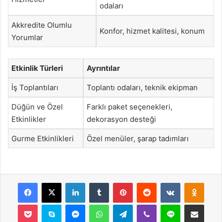
odaları
Akkredite Olumlu
Konfor, hizmet kalitesi, konum
Yorumlar
Etkinlik Türleri
Ayrıntılar
İş Toplantıları
Toplantı odaları, teknik ekipman
Düğün ve Özel
Farklı paket seçenekleri,
Etkinlikler
dekorasyon desteği
Gurme Etkinlikleri
Özel menüler, şarap tadımları
Facebook
X
LinkedIn
Tumblr
Pinterest
Reddit
VKontakte
Odnok
Pocket
Skype
Messenger
WhatsApp
Telegram
Viber
Line
E-Posta ile payla