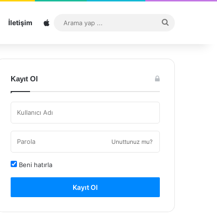
Sitemap
Arama
İletişim
yap
...
Kayıt Ol
Unuttunuz mu?
Beni hatırla
Kayıt Ol