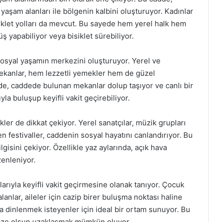
yaşam alanları ile bölgenin kalbini oluşturuyor. Kadınlar
isiklet yolları da mevcut. Bu sayede hem yerel halk hem
ş yapabiliyor veya bisiklet sürebiliyor.
sosyal yaşamın merkezini oluşturuyor. Yerel ve
ekanlar, hem lezzetli yemekler hem de güzel
de, caddede bulunan mekanlar dolup taşıyor ve canlı bir
la buluşup keyifli vakit geçirebiliyor.
er de dikkat çekiyor. Yerel sanatçılar, müzik grupları
n festivaller, caddenin sosyal hayatını canlandırıyor. Bu
ilgisini çekiyor. Özellikle yaz aylarında, açık hava
zenleniyor.
larıyla keyifli vakit geçirmesine olanak tanıyor. Çocuk
alanlar, aileler için cazip birer buluşma noktası haline
da dinlenmek isteyenler için ideal bir ortam sunuyor. Bu
ebze olsun uzaklaşmak mümkün oluyor.