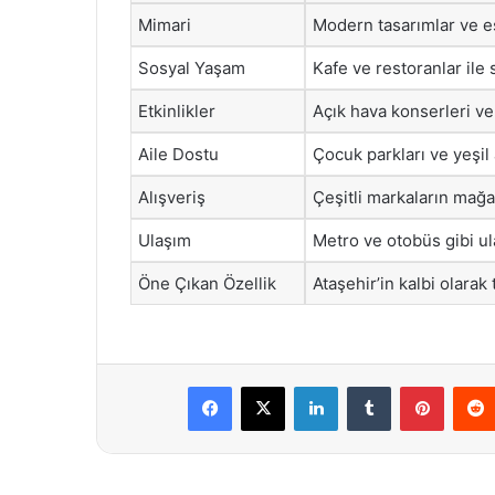
Mimari
Modern tasarımlar ve est
Sosyal Yaşam
Kafe ve restoranlar ile
Etkinlikler
Açık hava konserleri ve
Aile Dostu
Çocuk parkları ve yeşil
Alışveriş
Çeşitli markaların mağa
Ulaşım
Metro ve otobüs gibi ula
Öne Çıkan Özellik
Ataşehir’in kalbi olarak
Facebook
X
LinkedIn
Tumblr
Pintere