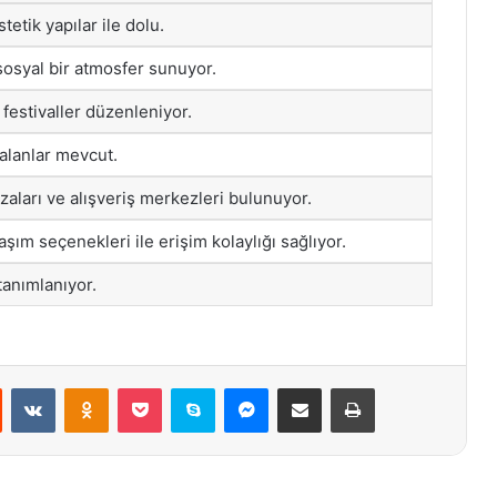
etik yapılar ile dolu.
 sosyal bir atmosfer sunuyor.
 festivaller düzenleniyor.
 alanlar mevcut.
zaları ve alışveriş merkezleri bulunuyor.
şım seçenekleri ile erişim kolaylığı sağlıyor.
 tanımlanıyor.
st
Reddit
VKontakte
Odnoklassniki
Pocket
Skype
Messenger
E-Posta ile paylaş
Yazdır