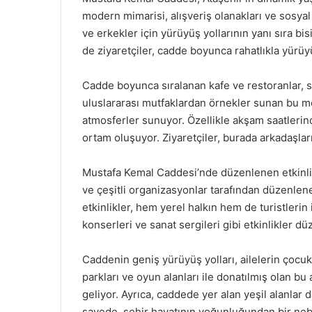
modern mimarisi, alışveriş olanakları ve sosyal 
ve erkekler için yürüyüş yollarının yanı sıra b
de ziyaretçiler, cadde boyunca rahatlıkla yürüyü
Cadde boyunca sıralanan kafe ve restoranlar, 
uluslararası mutfaklardan örnekler sunan bu m
atmosferler sunuyor. Özellikle akşam saatlerin
ortam oluşuyor. Ziyaretçiler, burada arkadaşlarıy
Mustafa Kemal Caddesi’nde düzenlenen etkinlikl
ve çeşitli organizasyonlar tarafından düzenlene
etkinlikler, hem yerel halkın hem de turistlerin 
konserleri ve sanat sergileri gibi etkinlikler dü
Caddenin geniş yürüyüş yolları, ailelerin çocuk
parkları ve oyun alanları ile donatılmış olan bu 
geliyor. Ayrıca, caddede yer alan yeşil alanlar 
sayede, şehir hayatının yoğunluğundan bir n