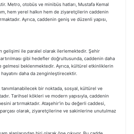
tir. Metro, otobüs ve minibüs hatları, Mustafa Kemal
um, hem yerel halkın hem de ziyaretçilerin caddenin
maktadır. Ayrıca, caddenin geniş ve düzenli yapısı,
gelişimi ile paralel olarak ilerlemektedir. Şehir
ın artırılması gibi hedefler doğrultusunda, caddenin daha
 gelmesi beklenmektedir. Ayrıca, kültürel etkinliklerin
hayatını daha da zenginleştirecektir.
 tanımlanabilecek bir noktada, sosyal, kültürel ve
dır. Tarihsel kökleri ve modern yapısıyla, caddenin
sini artırmaktadır. Ataşehir’in bu değerli caddesi,
 parçası olarak, ziyaretçilerine ve sakinlerine unutulmaz
am alanlarından biri olarak öne çıkıyor. Bu cadde,