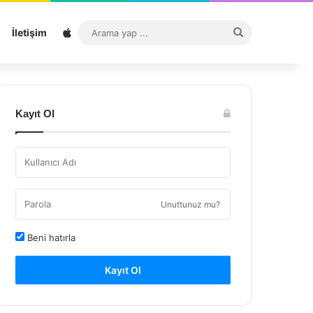
Sitemap
Arama
İletişim
yap
...
Kayıt Ol
Unuttunuz mu?
Beni hatırla
Kayıt Ol