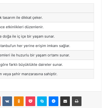
 tasarım ile dikkat çeker.
ce etkinlikleri düzenlenir.
e doğa ile iç içe bir yaşam sunar.
stanbul’un her yerine erişim imkanı sağlar.
mleri ile huzurlu bir yaşam ortamı sunar.
a göre farklı büyüklükte daireler sunar.
an veya şehir manzarasına sahiptir.
st
Reddit
VKontakte
Odnoklassniki
Pocket
Skype
Messenger
E-Posta ile paylaş
Yazdır