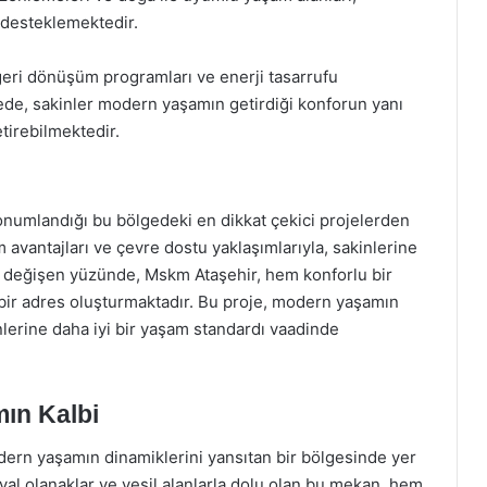
ı desteklemektedir.
i geri dönüşüm programları ve enerji tasarrufu
ede, sakinler modern yaşamın getirdiği konforun yanı
tirebilmektedir.
numlandığı bu bölgedeki en dikkat çekici projelerden
şım avantajları ve çevre dostu yaklaşımlarıyla, sakinlerine
zla değişen yüzünde, Mskm Ataşehir, hem konforlu bir
 bir adres oluşturmaktadır. Bu proje, modern yaşamın
inlerine daha iyi bir yaşam standardı vaadinde
ın Kalbi
dern yaşamın dinamiklerini yansıtan bir bölgesinde yer
osyal olanaklar ve yeşil alanlarla dolu olan bu mekan, hem