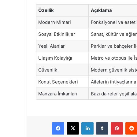
Özellik
Açıklama
Modern Mimari
Fonksiyonel ve estetik
Sosyal Etkinlikler
Sanat, kültür ve eğlen
Yeşil Alanlar
Parklar ve bahçeler il
Ulaşım Kolaylığı
Metro ve otobüs ile İ
Güvenlik
Modern güvenlik siste
Konut Seçenekleri
Ailelerin ihtiyaçların
Manzara İmkanları
Bazı daireler yeşil al
Facebook
X
LinkedIn
Tumblr
Pintere