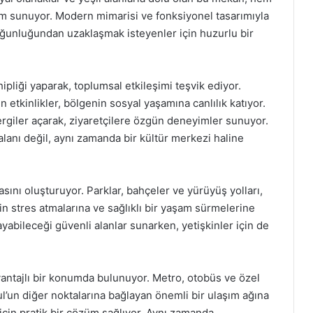
tam sunuyor. Modern mimarisi ve fonksiyonel tasarımıyla
oğunluğundan uzaklaşmak isteyenler için huzurlu bir
hipliği yaparak, toplumsal etkileşimi teşvik ediyor.
 etkinlikler, bölgenin sosyal yaşamına canlılık katıyor.
sergiler açarak, ziyaretçilere özgün deneyimler sunuyor.
anı değil, aynı zamanda bir kültür merkezi haline
sını oluşturuyor. Parklar, bahçeler ve yürüyüş yolları,
rin stres atmalarına ve sağlıklı bir yaşam sürmelerine
yabileceği güvenli alanlar sunarken, yetişkinler için de
.
vantajlı bir konumda bulunuyor. Metro, otobüs ve özel
ul’un diğer noktalarına bağlayan önemli bir ulaşım ağına
çin pratik bir çözüm sağlıyor. Aynı zamanda,