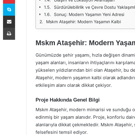
Skype
Sürdürülebilirlik ve Çevre Dostu Yaklaşım
Sonuç: Modern Yaşamın Yeni Adresi
E-Posta ile paylaş
Mskm Ataşehir: Modern Yaşamın Kalbi
Yazdır
Mskm Ataşehir: Modern Yaşam
Günümüzde şehir yaşamı, hızla değişen dinamik
yaşam alanları, insanların ihtiyaçlarını karşılam
yükselen yıldızlarından biri olan Ataşehir, bu
Ataşehir, modern yaşamın kalbi olarak adlandır
etkileşim alanı olarak dikkat çekiyor.
Proje Hakkında Genel Bilgi
Mskm Ataşehir, modern mimarisi ve sunduğu ol
edinmiş bir yaşam alanıdır. Proje, konforlu dai
alanlarıyla dikkat çekmektedir. Mskm Ataşehir,
felsefesini temsil ediyor.