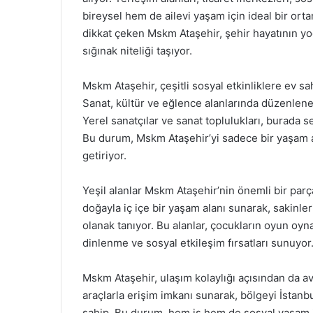
bireysel hem de ailevi yaşam için ideal bir or
dikkat çeken Mskm Ataşehir, şehir hayatının y
sığınak niteliği taşıyor.
Mskm Ataşehir, çeşitli sosyal etkinliklere ev sa
Sanat, kültür ve eğlence alanlarında düzenlenen
Yerel sanatçılar ve sanat toplulukları, burada 
Bu durum, Mskm Ataşehir’yi sadece bir yaşam al
getiriyor.
Yeşil alanlar Mskm Ataşehir’nin önemli bir parça
doğayla iç içe bir yaşam alanı sunarak, sakinle
olanak tanıyor. Bu alanlar, çocukların oyun oyna
dinlenme ve sosyal etkileşim fırsatları sunuyor
Mskm Ataşehir, ulaşım kolaylığı açısından da a
araçlarla erişim imkanı sunarak, bölgeyi İstanb
sahip. Bu durum, hem iş hem de sosyal yaşam i