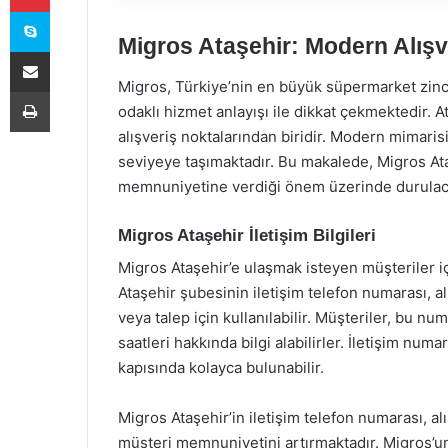
Skype
Migros Ataşehir: Modern Alışv
E-Posta ile paylaş
Migros, Türkiye’nin en büyük süpermarket zinci
Yazdır
odaklı hizmet anlayışı ile dikkat çekmektedir. 
alışveriş noktalarından biridir. Modern mimarisi 
seviyeye taşımaktadır. Bu makalede, Migros Ataş
memnuniyetine verdiği önem üzerinde durulaca
Migros Ataşehir İletişim Bilgileri
Migros Ataşehir’e ulaşmak isteyen müşteriler iç
Ataşehir şubesinin iletişim telefon numarası, 
veya talep için kullanılabilir. Müşteriler, bu n
saatleri hakkında bilgi alabilirler. İletişim nu
kapısında kolayca bulunabilir.
Migros Ataşehir’in iletişim telefon numarası, a
müşteri memnuniyetini artırmaktadır. Migros’un 