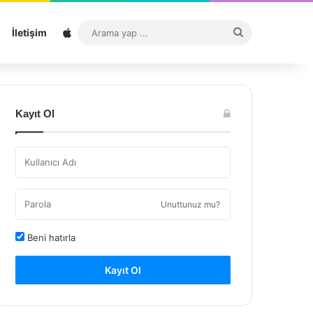
Sitemap
Arama
İletişim
yap
...
Kayıt Ol
Unuttunuz mu?
Beni hatırla
Kayıt Ol