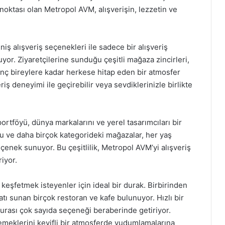
noktası olan Metropol AVM, alışverişin, lezzetin ve
ş alışveriş seçenekleri ile sadece bir alışveriş
or. Ziyaretçilerine sunduğu çeşitli mağaza zincirleri,
 genç bireylere kadar herkese hitap eden bir atmosfer
iş deneyimi ile geçirebilir veya sevdiklerinizle birlikte
tföyü, dünya markalarını ve yerel tasarımcıları bir
nu ve daha birçok kategorideki mağazalar, her yaş
çenek sunuyor. Bu çeşitlilik, Metropol AVM’yi alışveriş
riyor.
keşfetmek isteyenler için ideal bir durak. Birbirinden
atı sunan birçok restoran ve kafe bulunuyor. Hızlı bir
 burası çok sayıda seçeneği beraberinde getiriyor.
 yemeklerini keyifli bir atmosferde yudumlamalarına