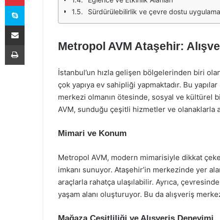
Skype
Sürdürülebilirlik ve çevre dostu uygulama
E-Posta ile paylaş
Metropol AVM Ataşehir: Alışver
Yazdır
İstanbul’un hızla gelişen bölgelerinden biri ol
çok yapıya ev sahipliği yapmaktadır. Bu yapılar
merkezi olmanın ötesinde, sosyal ve kültürel b
AVM, sunduğu çeşitli hizmetler ve olanaklarla alı
Mimari ve Konum
Metropol AVM, modern mimarisiyle dikkat çek
imkanı sunuyor. Ataşehir’in merkezinde yer al
araçlarla rahatça ulaşılabilir. Ayrıca, çevresind
yaşam alanı oluşturuyor. Bu da alışveriş merkezin
Mağaza Çeşitliliği ve Alışveriş Deneyimi