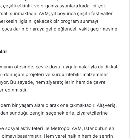
, çeşitli etkinlik ve organizasyonlara kadar birçok
satı sunmaktadır. AVM, yıl boyunca çeşitli festivaller,
herkesin ilgisini çekecek bir program sunmayı
ve çocukların bir araya gelip eğlenceli vakit geçirmesine
lar
lmanın ötesinde, çevre dostu uygulamalarıyla da dikkat
eri dönüşüm projeleri ve sürdürülebilir malzemeler
ıyor. Bu sayede, hem ziyaretçilerin hem de çevre
er edinmiştir.
ern bir yaşam alanı olarak öne çıkmaktadır. Alışveriş,
ndan sunduğu zengin seçeneklerle, ziyaretçilerine
ve sosyal aktiviteleri ile Metropol AVM, İstanbul’un en
i olmayı başarmıştır. Hem yerel halkın hem de şehrin