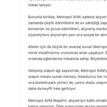
imkan tanıyor.
Bununla birlikte, Metropol AVM, sadece alışve
zamanda çeşitli etkinliklere de ev sahipliği yapıy
konserler ve çocuk etkinlikleri, alışveriş merkez
ziyaretçilere alışverişin yanı sıra sosyal bir a
Aileler için de büyük bir avantaj sunan Metrop
minik misafirlerine unutulmaz anlar yaşatıyor. 
ortamda eğlendirme imkanına sahip. Böylelikle 
Gelişmiş ulaşım ağı sayesinde, Metropol AVM’ye
ulaşım imkanı sunan merkez, İstanbul’un her nok
sıra bisiklet park yerleri de, çevre dostu ulaşım
daha da keyifli hale getiriyor.
Metropol AVM Ataşehir, alışverişin kalbi olmak
haline gelmiştir. Öğle aralarından akşam gezint