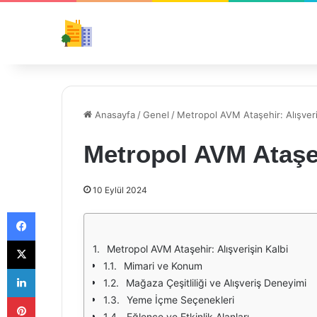
Anasayfa
/
Genel
/
Metropol AVM Ataşehir: Alışveri
Metropol AVM Ataşeh
10 Eylül 2024
Facebook
X
Metropol AVM Ataşehir: Alışverişin Kalbi
Mimari ve Konum
LinkedIn
Mağaza Çeşitliliği ve Alışveriş Deneyimi
Pinterest
Yeme İçme Seçenekleri
Eğlence ve Etkinlik Alanları