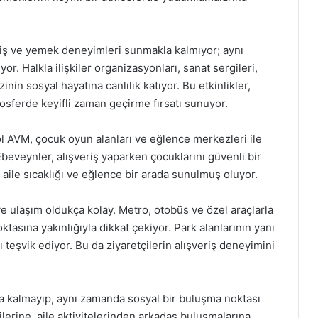
riş ve yemek deneyimleri sunmakla kalmıyor; aynı
or. Halkla ilişkiler organizasyonları, sanat sergileri,
inin sosyal hayatına canlılık katıyor. Bu etkinlikler,
tmosferde keyifli zaman geçirme fırsatı sunuyor.
ol AVM, çocuk oyun alanları ve eğlence merkezleri ile
Ebeveynler, alışveriş yaparken çocuklarını güvenli bir
aile sıcaklığı ve eğlence bir arada sunulmuş oluyor.
 ulaşım oldukça kolay. Metro, otobüs ve özel araçlarla
tasına yakınlığıyla dikkat çekiyor. Park alanlarının yanı
ı teşvik ediyor. Bu da ziyaretçilerin alışveriş deneyimini
la kalmayıp, aynı zamanda sosyal bir buluşma noktası
ilerine, aile aktivitelerinden arkadaş buluşmalarına