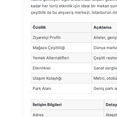
kadar her türlü etkinlik için ideal bir mekan su
çeşitlilik ile bu alışveriş merkezi, İstanbul’un 
Özellik
Açıklama
Ziyaretçi Profili
Aileler, gençl
Mağaza Çeşitliliği
Dünya markal
Yemek Alternatifleri
Çeşitli resto
Etkinlikler
Sanat sergile
Ulaşım Kolaylığı
Metro, otobüs
Park Alanı
Geniş park al
İletişim Bilgileri
Detay
Adres
Ataşeh