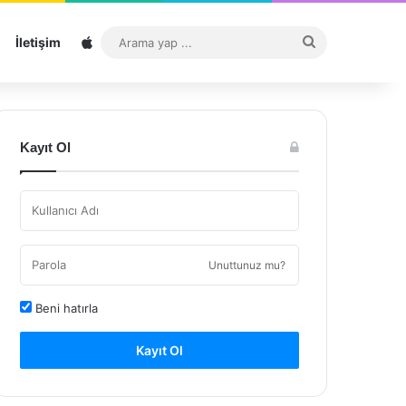
Sitemap
Arama
İletişim
yap
...
Kayıt Ol
Unuttunuz mu?
Beni hatırla
Kayıt Ol