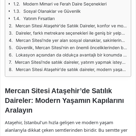
Modern Mimari ve Ferah Daire Seçenekleri
Sosyal Olanaklar ve Güvenlik
Yatırım Fırsatları
Mercan Sitesi Ataşehir'de Satılık Daireler, konfor ve modern yaşamı bir arada sunan bir projedir. Proje, Ataşehir'in merkezi bir noktasında yer almasıyla birlikte, hem şehrin dinamiklerine yakınlığı hem de sakin bir yaşam alanı sunmasıyla dikkat çekmektedir. Mercan Sitesi, kaliteli malzemelerle inşa edilmiş daireleri ve geniş sosyal olanakları ile hem yatırımcılar hem de aileler için cazip bir seçenek oluşturmaktadır.
Daireler, farklı metrekare seçenekleri ile geniş bir yelpaze sunmaktadır. Yüksek tavanlı ve ferah iç mekanlar, doğal ışıkla dolu alanlar oluşturmakta ve her dairenin kendine özgü bir atmosferi olmasını sağlamaktadır. Modern mimarisi ile dikkat çeken Mercan Sitesi, estetik açıdan da göz dolduruyor. Her bir daire, kullanıcının konforunu ön planda tutarak tasarlanmıştır.
Mercan Sitesi'nde yer alan sosyal olanaklar, sakinlerine farklı aktiviteler sunarak yaşam kalitesini artırmaktadır. Kapalı yüzme havuzu, spor salonu, çocuk oyun alanları ve dinlenme alanları gibi imkanlar, ailelerin ve bireylerin keyifli vakit geçirmesine olanak tanımaktadır. Bu sosyal alanlar, komşuluk ilişkilerini güçlendirmek ve sakinlere sosyal bir yaşam sunmak amacıyla tasarlanmıştır.
Güvenlik, Mercan Sitesi'nin en önemli önceliklerinden biridir. 24 saat güvenlik hizmeti ve kapalı devre kamera sistemi ile site sakinlerinin güvenliği sağlanmakta ve huzurlu bir yaşam alanı oluşturulmaktadır. Ayrıca, site içerisinde yer alan otopark alanları, araç sahipleri için büyük bir avantaj sunmaktadır. Bu daireler, hem konforlu hem de güvenli bir yaşam alanı arayanlar için ideal bir tercihtir.
Lokasyon açısından da oldukça avantajlı bir konumda bulunan Mercan Sitesi, ulaşım kolaylığı ile dikkat çekmektedir. Metro ve otobüs duraklarına yakınlığı, sakinlerine şehir içindeki tüm noktalara kolay erişim imkanı sağlamaktadır. Ayrıca, çevresinde yer alan alışveriş merkezleri, restoranlar ve okullar gibi sosyal olanaklar, günlük yaşamı kolaylaştırmaktadır.
Mercan Sitesi'nde satılık daireler, yatırım yapmak isteyenler için de cazip bir fırsat sunmaktadır. Ataşehir'de konumlanan bu proje, gelişen bölgesi ve artan değer potansiyeli ile dikkat çekmektedir. Yatırımcılar, Mercan Sitesi’ndeki daireleri alarak hem yüksek kira getirisi elde etme hem de uzun vadeli değer artışından faydalanma fırsatına sahip olmaktadır.
Mercan Sitesi Ataşehir'de satılık daireler, modern yaşamın tüm gereksinimlerini karşılayan bir proje sunmaktadır. Konfor, güvenlik, sosyal olanaklar ve merkezi lokasyonu ile bu daireler, hem bireysel yaşam için hem de yatırım amaçlı tercih edilebilecek önemli bir seçenektir.
Mercan Sitesi Ataşehir’de Satılık
Daireler: Modern Yaşamın Kapılarını
Aralayın
Ataşehir, İstanbul’un hızla gelişen ve modern yaşam
alanlarıyla dikkat çeken semtlerinden biridir. Bu semtte yer