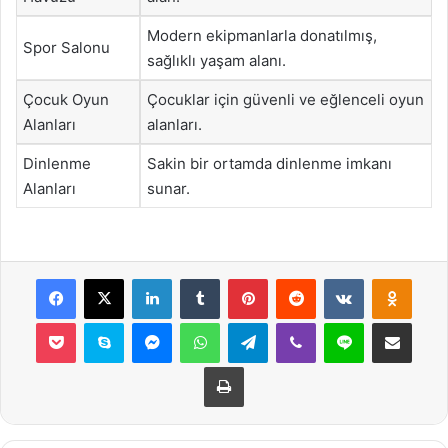
Modern ekipmanlarla donatılmış,
Spor Salonu
sağlıklı yaşam alanı.
Çocuk Oyun
Çocuklar için güvenli ve eğlenceli oyun
Alanları
alanları.
Dinlenme
Sakin bir ortamda dinlenme imkanı
Alanları
sunar.
Facebook
X
LinkedIn
Tumblr
Pinterest
Reddit
VKontakte
Odnok
Pocket
Skype
Messenger
WhatsApp
Telegram
Viber
Line
E-Posta ile payla
Yazdır