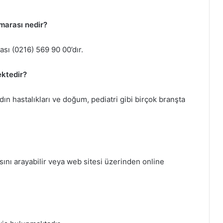
marası nedir?
sı (0216) 569 90 00’dır.
ektedir?
adın hastalıkları ve doğum, pediatri gibi birçok branşta
nı arayabilir veya web sitesi üzerinden online