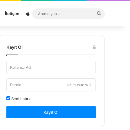
Sitemap
Arama
İletişim
yap
...
Kayıt Ol
Unuttunuz mu?
Beni hatırla
Kayıt Ol