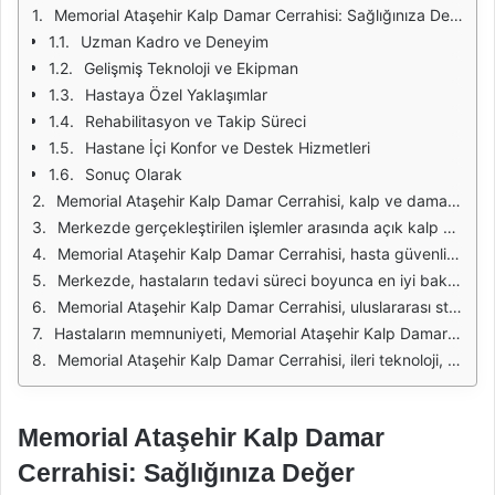
Memorial Ataşehir Kalp Damar Cerrahisi: Sağlığınıza Değer Katıyoruz
Uzman Kadro ve Deneyim
Gelişmiş Teknoloji ve Ekipman
Hastaya Özel Yaklaşımlar
Rehabilitasyon ve Takip Süreci
Hastane İçi Konfor ve Destek Hizmetleri
Sonuç Olarak
Memorial Ataşehir Kalp Damar Cerrahisi, kalp ve damar hastalıklarıyla ilgili en son teknolojiler ve yöntemlerle donatılmış bir merkezdir. Uzman hekim kadrosu, her hasta için bireysel bir yaklaşım benimseyerek, sağlık sorunlarını en etkili şekilde çözmeyi hedeflemektedir. Kalp cerrahisi alanında öncü olan bu merkez, hastalarına yüksek kalitede sağlık hizmeti sunmaktadır.
Merkezde gerçekleştirilen işlemler arasında açık kalp cerrahisi, damar bypass ameliyatları, kapak cerrahisi ve anjiyoplasti gibi çeşitli müdahale türleri yer almaktadır. Her bir işlem, hastanın genel sağlık durumu, yaş, hastalığın evresi gibi faktörler göz önünde bulundurularak planlanmaktadır. Modern tıbbi ekipmanlar ve tekniklerle, başarılı sonuçlar elde edilmektedir.
Memorial Ataşehir Kalp Damar Cerrahisi, hasta güvenliğini her zaman ön planda tutmaktadır. Ameliyat öncesi ve sonrası süreçlerde, hastaların ihtiyaçlarına yönelik detaylı bilgilendirme yapılmakta ve psikolojik destek sağlanmaktadır. Bu yaklaşım, hastaların tedavi sürecine daha olumlu bir şekilde katılım göstermelerini sağlamaktadır.
Merkezde, hastaların tedavi süreci boyunca en iyi bakımın sağlanması için multidisipliner bir yaklaşım benimsenmektedir. Kardiyologlar, cerrahlar, hemşireler ve diğer sağlık profesyonelleri bir araya gelerek, hastaların sağlık durumlarını sürekli olarak izlemekte ve gerekli tedavi planlarını güncellemektedir. Bu sayede, tedavi sürecinin her aşamasında en yüksek standartların korunması sağlanmaktadır.
Memorial Ataşehir Kalp Damar Cerrahisi, uluslararası standartlarda hizmet sunma hedefiyle, sürekli olarak kendini geliştirmekte ve yenilikleri takip etmektedir. Eğitimli kadrosu ve yüksek teknolojik altyapısı sayesinde, hastalarına en iyi sonuçları sunmak için çaba göstermektedir. Ayrıca, merkezde gerçekleştirilen bilimsel araştırmalar, kalp ve damar cerrahisi alanındaki gelişmelere katkıda bulunmaktadır.
Hastaların memnuniyeti, Memorial Ataşehir Kalp Damar Cerrahisi'nin önceliklerinden biridir. Sağlık hizmetlerinin kalitesinin yanı sıra, hastaların duygusal ve psikolojik ihtiyaçlarına da önem verilmektedir. Tedavi sürecinde sağlanan destek ve ilgi, hastaların kendilerini güvende hissetmelerine yardımcı olmaktadır.
Memorial Ataşehir Kalp Damar Cerrahisi, ileri teknoloji, uzman kadro ve hasta odaklı hizmet anlayışıyla, kalp ve damar sağlığınıza değer katmaktadır. Sağlıklı bir yaşam sürdürmek için gerekli olan tüm hizmetler, bu merkezde titizlikle sunulmaktadır. Hastalar, güvenilir bir sağlık hizmeti almanın rahatlığını yaşayarak, sağlıklarına kavuşmaktadır.
Memorial Ataşehir Kalp Damar
Cerrahisi: Sağlığınıza Değer