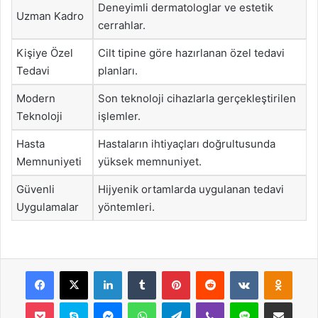
Deneyimli dermatologlar ve estetik
Uzman Kadro
cerrahlar.
Kişiye Özel
Cilt tipine göre hazırlanan özel tedavi
Tedavi
planları.
Modern
Son teknoloji cihazlarla gerçekleştirilen
Teknoloji
işlemler.
Hasta
Hastaların ihtiyaçları doğrultusunda
Memnuniyeti
yüksek memnuniyet.
Güvenli
Hijyenik ortamlarda uygulanan tedavi
Uygulamalar
yöntemleri.
Facebook
X
LinkedIn
Tumblr
Pinterest
Reddit
VKontakte
Odnok
Pocket
Skype
Messenger
WhatsApp
Telegram
Viber
Line
E-Posta ile payla