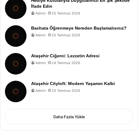
Hediye Kutularıyla Duygularınızı En Şık Şekilde
İfade Edin
Admin
25 Temmuz 2026
Bachata Öğrenmeye Nereden Başlamalısınız?
Admin
25 Temmuz 2026
Ataşehir Ciğerci: Lezzetin Adresi
Admin
24 Temmuz 2026
Ataşehir Cityloft: Modern Yaşamın Kalbi
Admin
23 Temmuz 2026
Daha Fazla Yükle