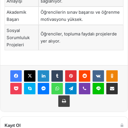
Anlayışı
sağlanıyor.
Akademik
Öğrencilerin sınav başarısı ve öğrenme
Başarı
motivasyonu yüksek.
Sosyal
Öğrenciler, topluma faydalı projelerde
Sorumluluk
yer alıyor.
Projeleri
Facebook
X
LinkedIn
Tumblr
Pinterest
Reddit
VKontakte
Odnok
Pocket
Skype
Messenger
WhatsApp
Telegram
Viber
Line
E-Posta ile payla
Yazdır
Kayıt Ol