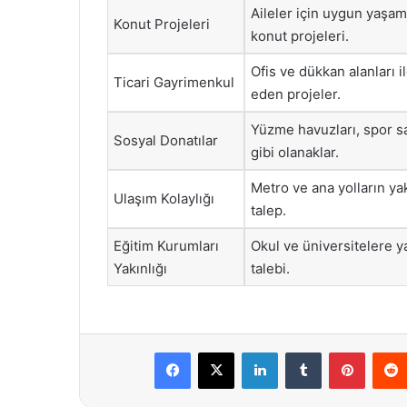
Aileler için uygun yaşa
Konut Projeleri
konut projeleri.
Ofis ve dükkan alanları i
Ticari Gayrimenkul
eden projeler.
Yüzme havuzları, spor sal
Sosyal Donatılar
gibi olanaklar.
Metro ve ana yolların ya
Ulaşım Kolaylığı
talep.
Eğitim Kurumları
Okul ve üniversitelere ya
Yakınlığı
talebi.
Facebook
X
LinkedIn
Tumblr
Pintere