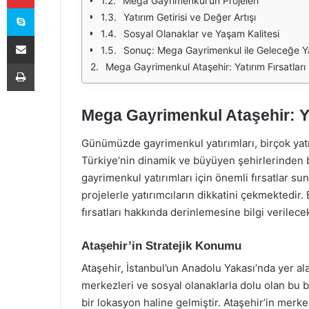
Mega Gayrimenkul'ün Projeleri
Skype
Yatırım Getirisi ve Değer Artışı
Sosyal Olanaklar ve Yaşam Kalitesi
E-Posta ile paylaş
Sonuç: Mega Gayrimenkul ile Geleceğe Ya
Yazdır
Mega Gayrimenkul Ataşehir: Yatırım Fırsatları
Mega Gayrimenkul Ataşehir: Yat
Günümüzde gayrimenkul yatırımları, birçok yatır
Türkiye’nin dinamik ve büyüyen şehirlerinden bir
gayrimenkul yatırımları için önemli fırsatlar 
projelerle yatırımcıların dikkatini çekmektedi
fırsatları hakkında derinlemesine bilgi verilecek
Ataşehir’in Stratejik Konumu
Ataşehir, İstanbul’un Anadolu Yakası’nda yer alan
merkezleri ve sosyal olanaklarla dolu olan bu b
bir lokasyon haline gelmiştir. Ataşehir’in merk