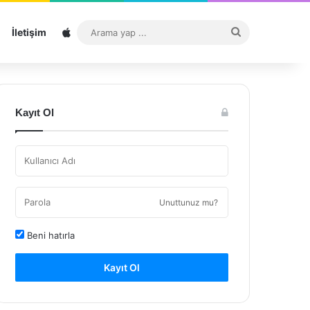
Sitemap
Arama
İletişim
yap
...
Kayıt Ol
Unuttunuz mu?
Beni hatırla
Kayıt Ol