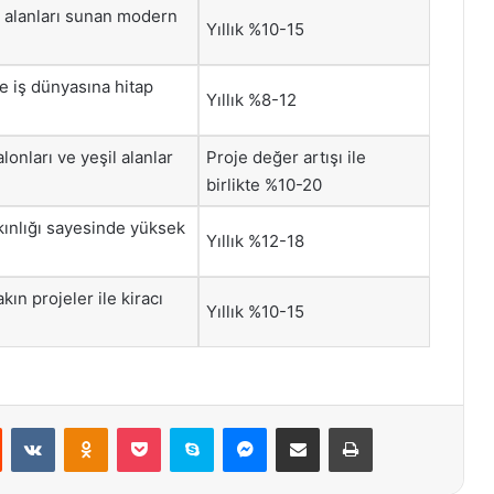
m alanları sunan modern
Yıllık %10-15
le iş dünyasına hitap
Yıllık %8-12
onları ve yeşil alanlar
Proje değer artışı ile
birlikte %10-20
kınlığı sayesinde yüksek
Yıllık %12-18
kın projeler ile kiracı
Yıllık %10-15
st
Reddit
VKontakte
Odnoklassniki
Pocket
Skype
Messenger
E-Posta ile paylaş
Yazdır