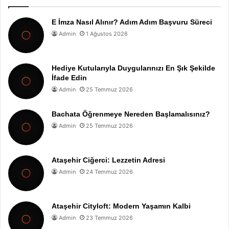
E İmza Nasıl Alınır? Adım Adım Başvuru Süreci
Admin
1 Ağustos 2026
Hediye Kutularıyla Duygularınızı En Şık Şekilde
İfade Edin
Admin
25 Temmuz 2026
Bachata Öğrenmeye Nereden Başlamalısınız?
Admin
25 Temmuz 2026
Ataşehir Ciğerci: Lezzetin Adresi
Admin
24 Temmuz 2026
Ataşehir Cityloft: Modern Yaşamın Kalbi
Admin
23 Temmuz 2026