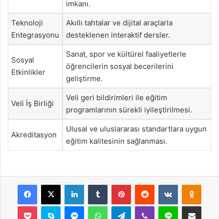
imkanı.
Teknoloji
Akıllı tahtalar ve dijital araçlarla
Entegrasyonu
desteklenen interaktif dersler.
Sanat, spor ve kültürel faaliyetlerle
Sosyal
öğrencilerin sosyal becerilerini
Etkinlikler
geliştirme.
Veli geri bildirimleri ile eğitim
Veli İş Birliği
programlarının sürekli iyileştirilmesi.
Ulusal ve uluslararası standartlara uygun
Akreditasyon
eğitim kalitesinin sağlanması.
Facebook
X
LinkedIn
Tumblr
Pinterest
Reddit
VKontakte
Odnok
Pocket
Skype
Messenger
WhatsApp
Telegram
Viber
Line
E-Posta ile payla