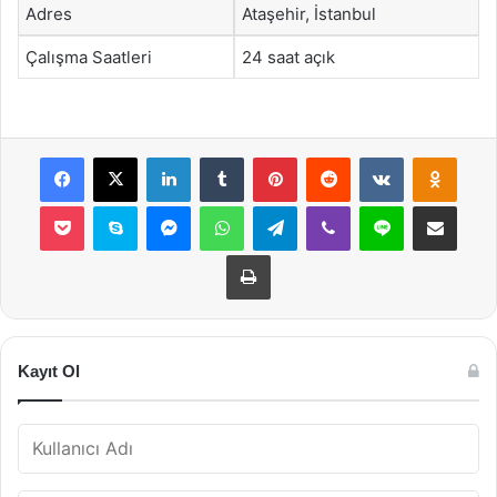
Adres
Ataşehir, İstanbul
Çalışma Saatleri
24 saat açık
Facebook
X
LinkedIn
Tumblr
Pinterest
Reddit
VKontakte
Odnok
Pocket
Skype
Messenger
WhatsApp
Telegram
Viber
Line
E-Posta ile payla
Yazdır
Kayıt Ol