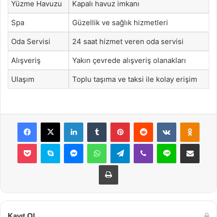
Yüzme Havuzu
Kapalı havuz imkanı
Spa
Güzellik ve sağlık hizmetleri
Oda Servisi
24 saat hizmet veren oda servisi
Alışveriş
Yakın çevrede alışveriş olanakları
Ulaşım
Toplu taşıma ve taksi ile kolay erişim
Facebook
X
LinkedIn
Tumblr
Pinterest
Reddit
VKontakte
Odnok
Pocket
Skype
Messenger
WhatsApp
Telegram
Viber
Line
E-Posta ile payla
Yazdır
Kayıt Ol