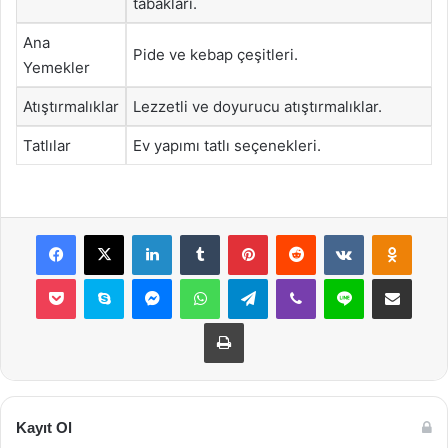
tabakları.
Ana
Pide ve kebap çeşitleri.
Yemekler
Atıştırmalıklar
Lezzetli ve doyurucu atıştırmalıklar.
Tatlılar
Ev yapımı tatlı seçenekleri.
Facebook
X
LinkedIn
Tumblr
Pinterest
Reddit
VKontakte
Odnok
Pocket
Skype
Messenger
WhatsApp
Telegram
Viber
Line
E-Posta ile payla
Yazdır
Kayıt Ol