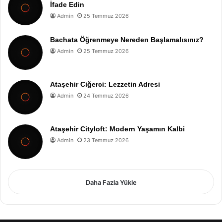
İfade Edin
Admin
25 Temmuz 2026
Bachata Öğrenmeye Nereden Başlamalısınız?
Admin
25 Temmuz 2026
Ataşehir Ciğerci: Lezzetin Adresi
Admin
24 Temmuz 2026
Ataşehir Cityloft: Modern Yaşamın Kalbi
Admin
23 Temmuz 2026
Daha Fazla Yükle