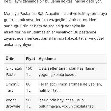
değil, aynı zamanda bir buluşma noktası haline getiriyor.
Manolya Pastanesi Batı Ataşehir, lezzet ve kaliteyi bir araya
getiren, tatlı severler için vazgeçilmez bir adres. Hem
sunduğu ürünler hem de sağladığı deneyim ile
misafirlerine unutulmaz anlar yaşatıyor. Bu pastaneyi
ziyaret eden herkes, damaklarında kalacak tatlar ve güzel
anılarla ayrılıyor.
Ürün
Fiyat
Açıklama
Çikolatalı
150
Usta şefler tarafından hazırlanan,
Pasta
TL
yoğun çikolata lezzeti.
Limonlu
80
Ferahlatıcı limon aroması ile yapılan,
Tart
TL
hafif bir tatlı.
Vegan
90
İçeriğinde hayvansal ürün
Brownie
TL
bulunmayan, yoğun çikolata tadı.