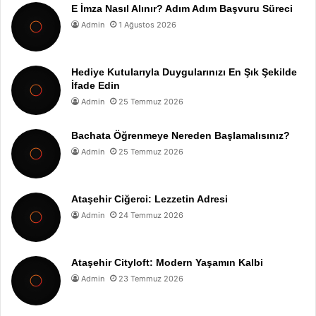
E İmza Nasıl Alınır? Adım Adım Başvuru Süreci
Admin
1 Ağustos 2026
Hediye Kutularıyla Duygularınızı En Şık Şekilde
İfade Edin
Admin
25 Temmuz 2026
Bachata Öğrenmeye Nereden Başlamalısınız?
Admin
25 Temmuz 2026
Ataşehir Ciğerci: Lezzetin Adresi
Admin
24 Temmuz 2026
Ataşehir Cityloft: Modern Yaşamın Kalbi
Admin
23 Temmuz 2026