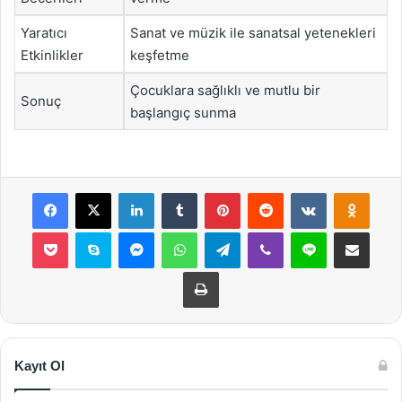
Yaratıcı
Sanat ve müzik ile sanatsal yetenekleri
Etkinlikler
keşfetme
Çocuklara sağlıklı ve mutlu bir
Sonuç
başlangıç sunma
Facebook
X
LinkedIn
Tumblr
Pinterest
Reddit
VKontakte
Odnok
Pocket
Skype
Messenger
WhatsApp
Telegram
Viber
Line
E-Posta ile payla
Yazdır
Kayıt Ol