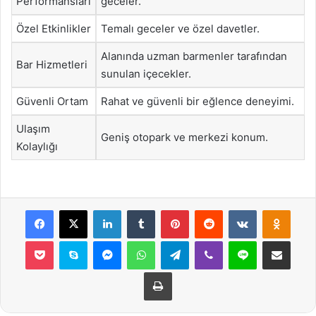
Performansları
geceler.
Özel Etkinlikler
Temalı geceler ve özel davetler.
Alanında uzman barmenler tarafından
Bar Hizmetleri
sunulan içecekler.
Güvenli Ortam
Rahat ve güvenli bir eğlence deneyimi.
Ulaşım
Geniş otopark ve merkezi konum.
Kolaylığı
Facebook
X
LinkedIn
Tumblr
Pinterest
Reddit
VKontakte
Odnok
Pocket
Skype
Messenger
WhatsApp
Telegram
Viber
Line
E-Posta ile payla
Yazdır