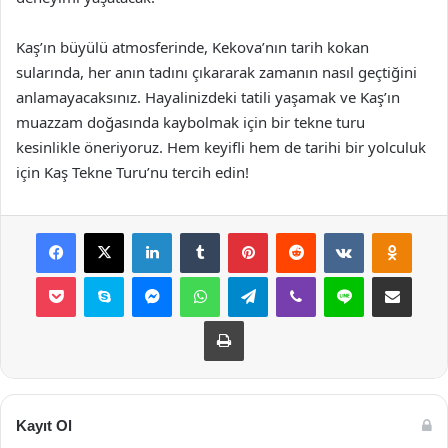
Kaş’ın büyülü atmosferinde, Kekova’nın tarih kokan
sularında, her anın tadını çıkararak zamanın nasıl geçtiğini
anlamayacaksınız. Hayalinizdeki tatili yaşamak ve Kaş’ın
muazzam doğasında kaybolmak için bir tekne turu
kesinlikle öneriyoruz. Hem keyifli hem de tarihi bir yolculuk
için Kaş Tekne Turu’nu tercih edin!
Facebook
X
LinkedIn
Tumblr
Pinterest
Reddit
VKontakte
Odnok
Pocket
Skype
Messenger
WhatsApp
Telegram
Viber
Line
E-Posta ile payla
Yazdır
Kayıt Ol