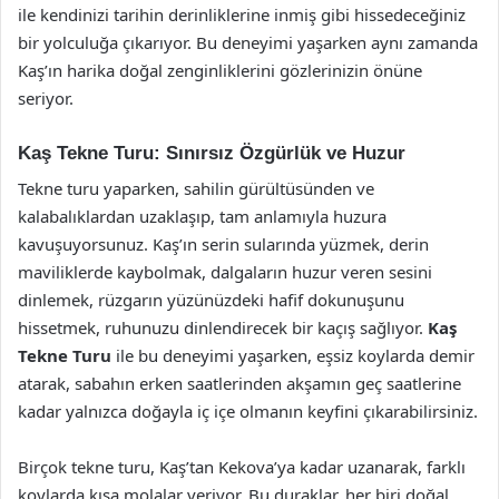
ile kendinizi tarihin derinliklerine inmiş gibi hissedeceğiniz
bir yolculuğa çıkarıyor. Bu deneyimi yaşarken aynı zamanda
Kaş’ın harika doğal zenginliklerini gözlerinizin önüne
seriyor.
Kaş Tekne Turu: Sınırsız Özgürlük ve Huzur
Tekne turu yaparken, sahilin gürültüsünden ve
kalabalıklardan uzaklaşıp, tam anlamıyla huzura
kavuşuyorsunuz. Kaş’ın serin sularında yüzmek, derin
maviliklerde kaybolmak, dalgaların huzur veren sesini
dinlemek, rüzgarın yüzünüzdeki hafif dokunuşunu
hissetmek, ruhunuzu dinlendirecek bir kaçış sağlıyor.
Kaş
Tekne Turu
ile bu deneyimi yaşarken, eşsiz koylarda demir
atarak, sabahın erken saatlerinden akşamın geç saatlerine
kadar yalnızca doğayla iç içe olmanın keyfini çıkarabilirsiniz.
Birçok tekne turu, Kaş’tan Kekova’ya kadar uzanarak, farklı
koylarda kısa molalar veriyor. Bu duraklar, her biri doğal