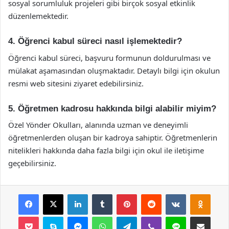
sosyal sorumluluk projeleri gibi birçok sosyal etkinlik
düzenlemektedir.
4. Öğrenci kabul süreci nasıl işlemektedir?
Öğrenci kabul süreci, başvuru formunun doldurulması ve
mülakat aşamasından oluşmaktadır. Detaylı bilgi için okulun
resmi web sitesini ziyaret edebilirsiniz.
5. Öğretmen kadrosu hakkında bilgi alabilir miyim?
Özel Yönder Okulları, alanında uzman ve deneyimli
öğretmenlerden oluşan bir kadroya sahiptir. Öğretmenlerin
nitelikleri hakkında daha fazla bilgi için okul ile iletişime
geçebilirsiniz.
Facebook
X
LinkedIn
Tumblr
Pinterest
Reddit
VKontakte
Odnok
Pocket
Skype
Messenger
WhatsApp
Telegram
Viber
Line
E-Posta ile payla