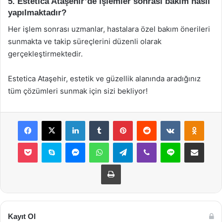
5. Estetica Ataşehir’de işlemler sonrası bakım nasıl
yapılmaktadır?
Her işlem sonrası uzmanlar, hastalara özel bakım önerileri
sunmakta ve takip süreçlerini düzenli olarak
gerçekleştirmektedir.
Estetica Ataşehir, estetik ve güzellik alanında aradığınız
tüm çözümleri sunmak için sizi bekliyor!
Facebook
X
LinkedIn
Tumblr
Pinterest
Reddit
VKontakte
Odnok
Pocket
Skype
Messenger
WhatsApp
Telegram
Viber
Line
E-Posta ile payla
Yazdır
Kayıt Ol