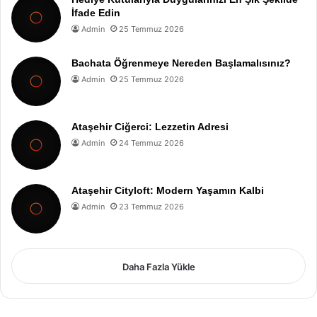
İfade Edin
Admin
25 Temmuz 2026
Bachata Öğrenmeye Nereden Başlamalısınız?
Admin
25 Temmuz 2026
Ataşehir Ciğerci: Lezzetin Adresi
Admin
24 Temmuz 2026
Ataşehir Cityloft: Modern Yaşamın Kalbi
Admin
23 Temmuz 2026
Daha Fazla Yükle