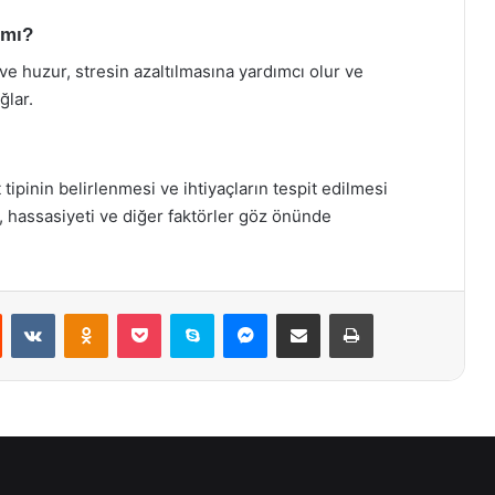
 mı?
ve huzur, stresin azaltılmasına yardımcı olur ve
ğlar.
 tipinin belirlenmesi ve ihtiyaçların tespit edilmesi
ı, hassasiyeti ve diğer faktörler göz önünde
st
Reddit
VKontakte
Odnoklassniki
Pocket
Skype
Messenger
E-Posta ile paylaş
Yazdır