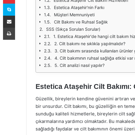
Estetica Ataşehir Cilt Bakım Hizmetleri
Skype
Estetica Ataşehir'nin Farkı
Müşteri Memnuniyeti
E-Posta ile paylaş
Cilt Bakımı ve Ruhsal Sağlık
Yazdır
SSS (Sıkça Sorulan Sorular)
1. Estetica Ataşehir'de hangi cilt bakım h
2. Cilt bakımı ne sıklıkla yapılmalıdır?
3. Cilt bakımı sırasında kullanılan ürünler
4. Cilt bakımının ruhsal sağlığa etkisi var
5. Cilt analizi nasıl yapılır?
Estetica Ataşehir Cilt Bakımı: 
Güzellik, bireylerin kendine güvenini artıran v
bir unsurdur. Cilt bakımı, bu güzelliğin en temel
sunduğu kaliteli hizmetlerle, bireylerin cilt sağ
çıkarmalarına yardımcı olmaktadır. Bu makalede,
sağladığı faydalar ve cilt bakımının önemi üzer