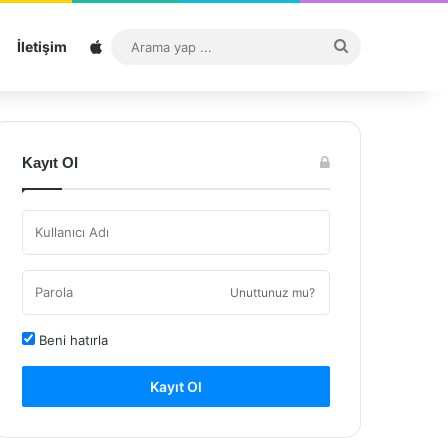
Sitemap
Arama
İletişim
yap
...
Kayıt Ol
Unuttunuz mu?
Beni hatırla
Kayıt Ol