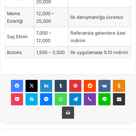
20,000
Meme
12,000 –
İlk danışmanlığa ücretsiz
Estetiği
25,000
7,000 –
Referansla gelenlere özel
Saç Ekimi
12,000
indirim
Botoks
1,500 – 3,500
İlk uygulamada %10 indirim
Facebook
X
LinkedIn
Tumblr
Pinterest
Reddit
VKontakte
Odnok
Pocket
Skype
Messenger
WhatsApp
Telegram
Viber
Line
E-Posta ile payla
Yazdır