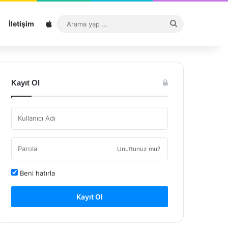
Sitemap
Arama
İletişim
yap
...
Kayıt Ol
Unuttunuz mu?
Beni hatırla
Kayıt Ol