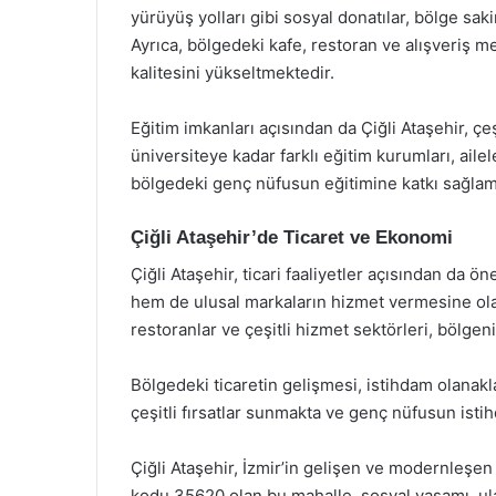
yürüyüş yolları gibi sosyal donatılar, bölge sak
Ayrıca, bölgedeki kafe, restoran ve alışveriş m
kalitesini yükseltmektedir.
Eğitim imkanları açısından da Çiğli Ataşehir, çe
üniversiteye kadar farklı eğitim kurumları, aile
bölgedeki genç nüfusun eğitimine katkı sağlam
Çiğli Ataşehir’de Ticaret ve Ekonomi
Çiğli Ataşehir, ticari faaliyetler açısından da ö
hem de ulusal markaların hizmet vermesine olan
restoranlar ve çeşitli hizmet sektörleri, bölgen
Bölgedeki ticaretin gelişmesi, istihdam olanaklar
çeşitli fırsatlar sunmakta ve genç nüfusun isti
Çiğli Ataşehir, İzmir’in gelişen ve modernleşen
kodu 35620 olan bu mahalle, sosyal yaşamı, ulaşı