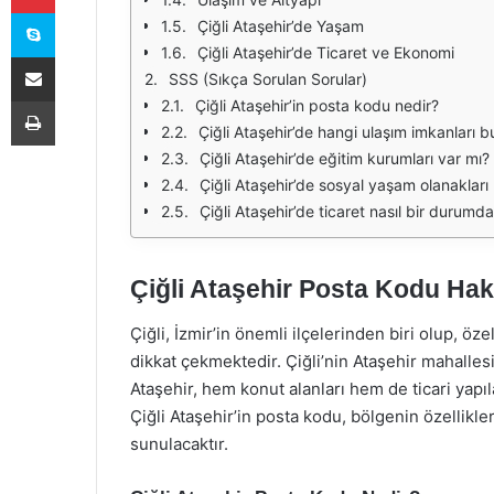
Skype
Çiğli Ataşehir’de Yaşam
Çiğli Ataşehir’de Ticaret ve Ekonomi
E-Posta ile paylaş
SSS (Sıkça Sorulan Sorular)
Yazdır
Çiğli Ataşehir’in posta kodu nedir?
Çiğli Ataşehir’de hangi ulaşım imkanları 
Çiğli Ataşehir’de eğitim kurumları var mı?
Çiğli Ataşehir’de sosyal yaşam olanakları 
Çiğli Ataşehir’de ticaret nasıl bir durumda
Çiğli Ataşehir Posta Kodu Hakk
Çiğli, İzmir’in önemli ilçelerinden biri olup, öze
dikkat çekmektedir. Çiğli’nin Ataşehir mahallesi
Ataşehir, hem konut alanları hem de ticari yapı
Çiğli Ataşehir’in posta kodu, bölgenin özellikl
sunulacaktır.