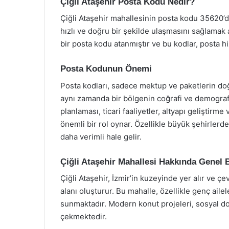
Çiğli Ataşehir Posta Kodu Nedir?
Çiğli Ataşehir mahallesinin posta kodu 35620’dir
hızlı ve doğru bir şekilde ulaşmasını sağlamak 
bir posta kodu atanmıştır ve bu kodlar, posta hiz
Posta Kodunun Önemi
Posta kodları, sadece mektup ve paketlerin doğ
aynı zamanda bir bölgenin coğrafi ve demografik 
planlaması, ticari faaliyetler, altyapı geliştirm
önemli bir rol oynar. Özellikle büyük şehirlerde
daha verimli hale gelir.
Çiğli Ataşehir Mahallesi Hakkında Genel B
Çiğli Ataşehir, İzmir’in kuzeyinde yer alır ve ç
alanı oluşturur. Bu mahalle, özellikle genç aile
sunmaktadır. Modern konut projeleri, sosyal dona
çekmektedir.