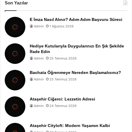
Son Yazılar
E İmza Nasıl Alınır? Adım Adım Başvuru Süreci
Admin
1 Ağustos 2026
Hediye Kutularıyla Duygularınızı En Şık Şekilde
İfade Edin
Admin
25 Temmuz 2026
Bachata Öğrenmeye Nereden Başlamalısınız?
Admin
25 Temmuz 2026
Ataşehir Ciğerci: Lezzetin Adresi
Admin
24 Temmuz 2026
Ataşehir Cityloft: Modern Yaşamın Kalbi