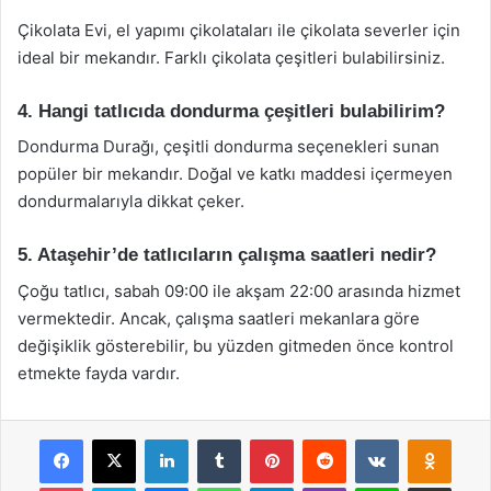
Çikolata Evi, el yapımı çikolataları ile çikolata severler için
ideal bir mekandır. Farklı çikolata çeşitleri bulabilirsiniz.
4. Hangi tatlıcıda dondurma çeşitleri bulabilirim?
Dondurma Durağı, çeşitli dondurma seçenekleri sunan
popüler bir mekandır. Doğal ve katkı maddesi içermeyen
dondurmalarıyla dikkat çeker.
5. Ataşehir’de tatlıcıların çalışma saatleri nedir?
Çoğu tatlıcı, sabah 09:00 ile akşam 22:00 arasında hizmet
vermektedir. Ancak, çalışma saatleri mekanlara göre
değişiklik gösterebilir, bu yüzden gitmeden önce kontrol
etmekte fayda vardır.
Facebook
X
LinkedIn
Tumblr
Pinterest
Reddit
VKontakte
Odnok
Pocket
Skype
Messenger
WhatsApp
Telegram
Viber
Line
E-Posta ile payla