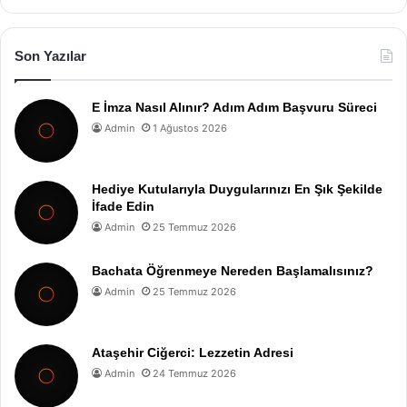
Son Yazılar
E İmza Nasıl Alınır? Adım Adım Başvuru Süreci
Admin
1 Ağustos 2026
Hediye Kutularıyla Duygularınızı En Şık Şekilde
İfade Edin
Admin
25 Temmuz 2026
Bachata Öğrenmeye Nereden Başlamalısınız?
Admin
25 Temmuz 2026
Ataşehir Ciğerci: Lezzetin Adresi
Admin
24 Temmuz 2026