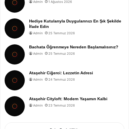
Admin
1 Ağustos 2026
Hediye Kutularıyla Duygularınızı En Şık Şekilde
İfade Edin
Admin
25 Temmuz 2026
Bachata Öğrenmeye Nereden Başlamalısınız?
Admin
25 Temmuz 2026
Ataşehir Ciğerci: Lezzetin Adresi
Admin
24 Temmuz 2026
Ataşehir Cityloft: Modern Yaşamın Kalbi
Admin
23 Temmuz 2026