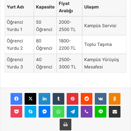
Fiyat
Yurt Adı
Kapasite
Ulaşım
Aralığı
Öğrenci
50
2000-
Kampüs Servisi
Yurdu 1
Öğrenci
2500 TL
Öğrenci
80
1800-
Toplu Taşıma
Yurdu 2
Öğrenci
2200 TL
Öğrenci
40
2500-
Kampüs Yürüyüş
Yurdu 3
Öğrenci
3000 TL
Mesafesi
Facebook
X
LinkedIn
Tumblr
Pinterest
Reddit
VKontakte
Odnok
Pocket
Skype
Messenger
WhatsApp
Telegram
Viber
Line
E-Posta ile payla
Yazdır