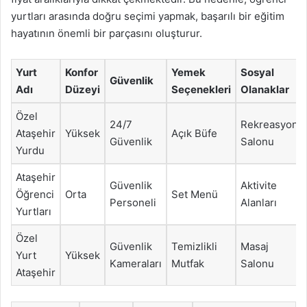
yurtları arasında doğru seçimi yapmak, başarılı bir eğitim
hayatının önemli bir parçasını oluşturur.
Yurt
Konfor
Yemek
Sosyal
Güvenlik
Adı
Düzeyi
Seçenekleri
Olanaklar
Özel
24/7
Rekreasyon
Ataşehir
Yüksek
Açık Büfe
Güvenlik
Salonu
Yurdu
Ataşehir
Güvenlik
Aktivite
Öğrenci
Orta
Set Menü
Personeli
Alanları
Yurtları
Özel
Güvenlik
Temizlikli
Masaj
Yurt
Yüksek
Kameraları
Mutfak
Salonu
Ataşehir