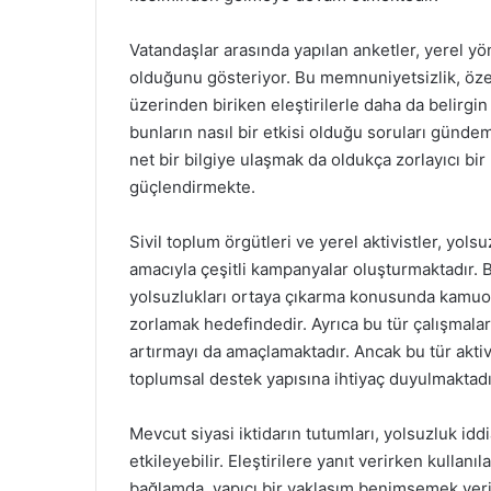
Vatandaşlar arasında yapılan anketler, yerel 
olduğunu gösteriyor. Bu memnuniyetsizlik, özel
üzerinden biriken eleştirilerle daha da belirgin 
bunların nasıl bir etkisi olduğu soruları günde
net bir bilgiye ulaşmak da oldukça zorlayıcı bir
güçlendirmekte.
Sivil toplum örgütleri ve yerel aktivistler, yols
amacıyla çeşitli kampanyalar oluşturmaktadır. 
yolsuzlukları ortaya çıkarma konusunda kamuoy
zorlamak hedefindedir. Ayrıca bu tür çalışmalar,
artırmayı da amaçlamaktadır. Ancak bu tür aktivit
toplumsal destek yapısına ihtiyaç duyulmaktadı
Mevcut siyasi iktidarın tutumları, yolsuzluk idd
etkileyebilir. Eleştirilere yanıt verirken kullanı
bağlamda, yapıcı bir yaklaşım benimsemek yerin