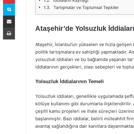
İddiaların Kaynağı
Skype
Tartışmalar ve Toplumsal Tepkiler
E-Posta ile paylaş
Ataşehir’de Yolsuzluk İddialar
Yazdır
Ataşehir, İstanbul’un yükselen ve hızla gelişen b
politik tartışmalara ev sahipliği yapmaktadır. 
yolsuzluk iddiaları ve bu bağlamda yaşanan tar
iddialarının gerçekleri, olası sebepleri ve topl
Yolsuzluk İddialarının Temeli
Yolsuzluk iddiaları, genellikle uygulamada şeff
kötüye kullanımı gibi durumlarla ilişkilendirilir
çeşitli kamu projeleri ve ihale süreçleri üzerin
başlanmıştır. Bazı iddialar, belirli müteahhit fir
avantaj sağlandığına dair kanıtlara dayanmaktad