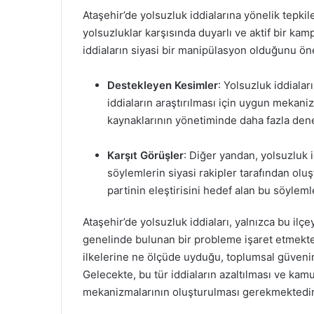
Ataşehir’de yolsuzluk iddialarına yönelik tepkile
yolsuzluklar karşısında duyarlı ve aktif bir ka
iddiaların siyasi bir manipülasyon olduğunu ö
Destekleyen Kesimler
: Yolsuzluk iddiala
iddiaların araştırılması için uygun mekani
kaynaklarının yönetiminde daha fazla dene
Karşıt Görüşler
: Diğer yandan, yolsuzluk id
söylemlerin siyasi rakipler tarafından ol
partinin eleştirisini hedef alan bu söylemler
Ataşehir’de yolsuzluk iddiaları, yalnızca bu il
genelinde bulunan bir probleme işaret etmektedi
ilkelerine ne ölçüde uyduğu, toplumsal güvenin 
Gelecekte, bu tür iddiaların azaltılması ve kamu
mekanizmalarının oluşturulması gerekmektedir