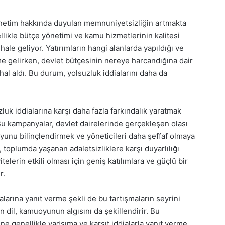
yönetim hakkında duyulan memnuniyetsizliğin artmakta
likle bütçe yönetimi ve kamu hizmetlerinin kalitesi
hale geliyor. Yatırımların hangi alanlarda yapıldığı ve
me gelirken, devlet bütçesinin nereye harcandığına dair
 hal aldı. Bu durum, yolsuzluk iddialarını daha da
uzluk iddialarına karşı daha fazla farkındalık yaratmak
Bu kampanyalar, devlet dairelerinde gerçekleşen olası
unu bilinçlendirmek ve yöneticileri daha şeffaf olmaya
 toplumda yaşanan adaletsizliklere karşı duyarlılığı
elerin etkili olması için geniş katılımlara ve güçlü bir
r.
ialarına yanıt verme şekli de bu tartışmaların seyrini
lan dil, kamuoyunun algısını da şekillendirir. Bu
e genellikle yadsıma ve karşıt iddialarla yanıt verme