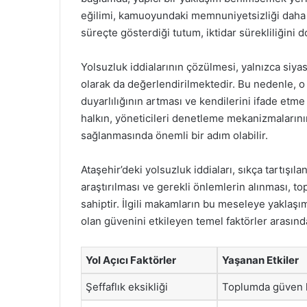
eğilimi, kamuoyundaki memnuniyetsizliği daha da 
süreçte gösterdiği tutum, iktidar sürekliliğini do
Yolsuzluk iddialarının çözülmesi, yalnızca siya
olarak da değerlendirilmektedir. Bu nedenle, o
duyarlılığının artması ve kendilerini ifade etm
halkın, yöneticileri denetleme mekanizmalarının 
sağlanmasında önemli bir adım olabilir.
Ataşehir’deki yolsuzluk iddiaları, sıkça tartışı
araştırılması ve gerekli önlemlerin alınması, to
sahiptir. İlgili makamların bu meseleye yaklaş
olan güvenini etkileyen temel faktörler arasında
Yol Açıcı Faktörler
Yaşanan Etkiler
Şeffaflık eksikliği
Toplumda güven 