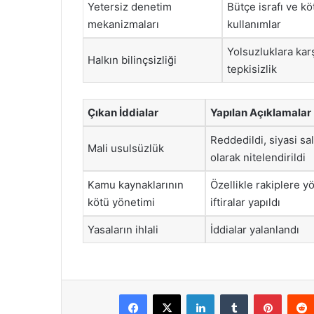
Yetersiz denetim
Bütçe israfı ve k
mekanizmaları
kullanımlar
Yolsuzluklara kar
Halkın bilinçsizliği
tepkisizlik
Çıkan İddialar
Yapılan Açıklamalar
Reddedildi, siyasi sal
Mali usulsüzlük
olarak nitelendirildi
Kamu kaynaklarının
Özellikle rakiplere y
kötü yönetimi
iftiralar yapıldı
Yasaların ihlali
İddialar yalanlandı
Facebook
X
LinkedIn
Tumblr
Pintere