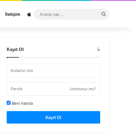
Sitemap
Arama
İletişim
yap
...
Kayıt Ol
Unuttunuz mu?
Beni hatırla
Kayıt Ol