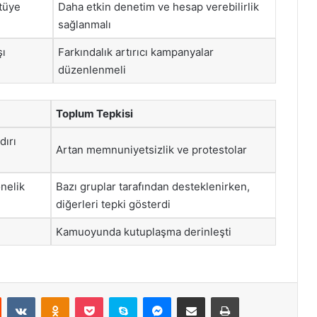
ötüye
Daha etkin denetim ve hesap verebilirlik
sağlanmalı
şı
Farkındalık artırıcı kampanyalar
düzenlenmeli
Toplum Tepkisi
dırı
Artan memnuniyetsizlik ve protestolar
önelik
Bazı gruplar tarafından desteklenirken,
diğerleri tepki gösterdi
Kamuoyunda kutuplaşma derinleşti
st
Reddit
VKontakte
Odnoklassniki
Pocket
Skype
Messenger
E-Posta ile paylaş
Yazdır