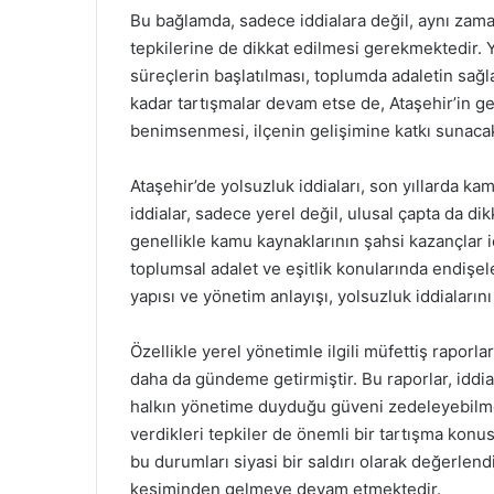
Bu bağlamda, sadece iddialara değil, aynı zam
tepkilerine de dikkat edilmesi gerekmektedir. Y
süreçlerin başlatılması, toplumda adaletin sa
kadar tartışmalar devam etse de, Ataşehir’in gel
benimsenmesi, ilçenin gelişimine katkı sunacak
Ataşehir’de yolsuzluk iddiaları, son yıllarda 
iddialar, sadece yerel değil, ulusal çapta da di
genellikle kamu kaynaklarının şahsi kazançlar 
toplumsal adalet ve eşitlik konularında endişel
yapısı ve yönetim anlayışı, yolsuzluk iddiaları
Özellikle yerel yönetimle ilgili müfettiş raporla
daha da gündeme getirmiştir. Bu raporlar, iddia
halkın yönetime duyduğu güveni zedeleyebilmekt
verdikleri tepkiler de önemli bir tartışma kon
bu durumları siyasi bir saldırı olarak değerlend
kesiminden gelmeye devam etmektedir.