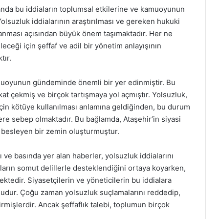
anda bu iddiaların toplumsal etkilerine ve kamuoyunun
olsuzluk iddialarının araştırılması ve gereken hukuki
ğlanması açısından büyük önem taşımaktadır. Her ne
eceği için şeffaf ve adil bir yönetim anlayışının
tır.
kamuoyunun gündeminde önemli bir yer edinmiştir. Bu
kkat çekmiş ve birçok tartışmaya yol açmıştır. Yolsuzluk,
için kötüye kullanılması anlamına geldiğinden, bu durum
ere sebep olmaktadır. Bu bağlamda, Ataşehir’in siyasi
nı besleyen bir zemin oluşturmuştur.
rı ve basında yer alan haberler, yolsuzluk iddialarını
ların somut delillerle desteklendiğini ortaya koyarken,
edir. Siyasetçilerin ve yöneticilerin bu iddialara
usudur. Çoğu zaman yolsuzluk suçlamalarını reddedip,
irmişlerdir. Ancak şeffaflık talebi, toplumun birçok