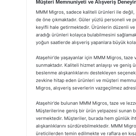
Müşteri Memnuniyeti ve Alışveriş Deneyi
MMM Migros, sadece kaliteli ürünleri ile deği
de öne çıkmaktadır. Güler yüzlü personeli ve p
keyifli hale getirmektedir. Ürünlerin düzenli ve 
aradığı ürünleri kolayca bulabilmesini sağlamakt
yoğun saatlerde alışveriş yapanlara büyük kola
Ataşehir’de yaşayanlar için MMM Migros, taze ve
sunmaktadır. Kaliteli hizmet anlayışı ve geniş ü
beslenme alışkanlıklarını destekleyen seçenekl
zevkine hitap eden ürünleri ve müşteri memnu
Migros, alışveriş severlerin vazgeçilmez adre
Ataşehir’de bulunan MMM Migros, taze ve lezzetl
Müşterilerine geniş bir ürün yelpazesi sunan b
vermektedir. Müşteriler, burada hem günlük iht
alışkanlıklarını sürdürebilmektedir. MMM Migr
üreticilerden temin edilmekte ve raflara en kıs