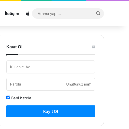
Sitemap
Arama
İletişim
yap
...
Kayıt Ol
Unuttunuz mu?
Beni hatırla
Kayıt Ol