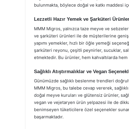
bulunmakta, böylece doğal ve katkı maddesi içe
Lezzetli Hazır Yemek ve Şarküteri Ürünler
MMM Migros, yalnızca taze meyve ve sebzelerle
ve şarküteri ürünleri ile de müşterilerine geni
yapımı yemekler, hızlı bir öğle yemeği seçeneği a
şarküteri reyonu, çeşitli peynirler, sucuklar, sa
etmektedir. Bu ürünler, hem kahvaltılarda hem d
Sağlıklı Atıştırmalıklar ve Vegan Seçenekl
Günümüzde sağlıklı beslenme trendleri doğrultu
MMM Migros, bu talebe cevap vererek, sağlıklı 
doğal meyve kuruları ve glütensiz ürünler, sağlı
vegan ve vejetaryen ürün yelpazesi ile de di
benimseyen tüketicilere özel seçenekler suna
başarmaktadır.