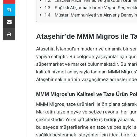
Lezzetli Hazır Yemek ve Şarküteri Ürünler
Skype
Sağlıklı Atıştırmalıklar ve Vegan Seçenekl
Müşteri Memnuniyeti ve Alışveriş Deneyi
E-Posta ile paylaş
Yazdır
Ataşehir’de MMM Migros ile Ta
Ataşehir, İstanbul’un modern ve dinamik bir sem
yapıya sahiptir. Bu bölgede yaşayanlar için gün
süpermarket ve market bulunmaktadır. Bu mark
kaliteli hizmet anlayışıyla tanınan MMM Migros’t
Ataşehir sakinlerinin vazgeçilmez adreslerinden
MMM Migros’un Kalitesi ve Taze Ürün Poli
MMM Migros, taze ürünleri ile ön plana çıkarak, 
Marketin taze meyve ve sebze reyonu, her gün d
çekmektedir. Yerel çiftçilerle iş birliği yapara
bu sayede müşterilerine en taze ve besleyici 
sağlıklı beslenmek isteyenler için ideal birer t