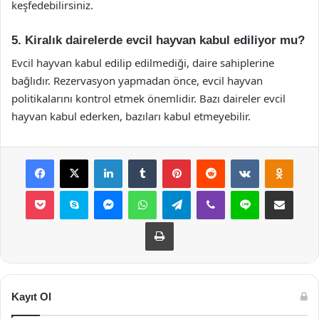
keşfedebilirsiniz.
5. Kiralık dairelerde evcil hayvan kabul ediliyor mu?
Evcil hayvan kabul edilip edilmediği, daire sahiplerine
bağlıdır. Rezervasyon yapmadan önce, evcil hayvan
politikalarını kontrol etmek önemlidir. Bazı daireler evcil
hayvan kabul ederken, bazıları kabul etmeyebilir.
Facebook
X
LinkedIn
Tumblr
Pinterest
Reddit
VKontakte
Odnok
Pocket
Skype
Messenger
WhatsApp
Telegram
Viber
Line
E-Posta ile payla
Yazdır
Kayıt Ol