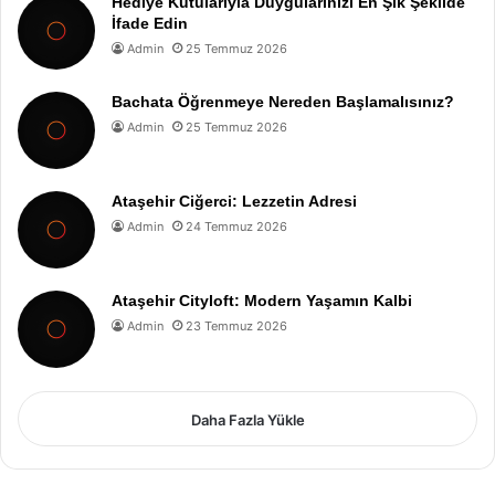
Hediye Kutularıyla Duygularınızı En Şık Şekilde
İfade Edin
Admin
25 Temmuz 2026
Bachata Öğrenmeye Nereden Başlamalısınız?
Admin
25 Temmuz 2026
Ataşehir Ciğerci: Lezzetin Adresi
Admin
24 Temmuz 2026
Ataşehir Cityloft: Modern Yaşamın Kalbi
Admin
23 Temmuz 2026
Daha Fazla Yükle