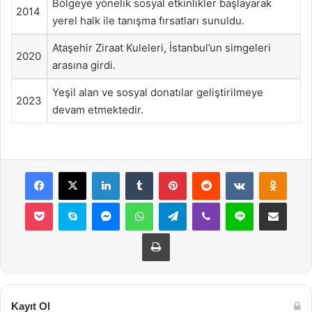
Bölgeye yönelik sosyal etkinlikler başlayarak
2014
yerel halk ile tanışma fırsatları sunuldu.
Ataşehir Ziraat Kuleleri, İstanbul’un simgeleri
2020
arasına girdi.
Yeşil alan ve sosyal donatılar geliştirilmeye
2023
devam etmektedir.
Facebook
X
LinkedIn
Tumblr
Pinterest
Reddit
VKontakte
Odnok
Pocket
Skype
Messenger
WhatsApp
Telegram
Viber
Line
E-Posta ile payla
Yazdır
Kayıt Ol