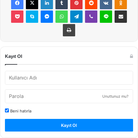
Pocket
Skype
Messenger
WhatsApp
Telegram
Viber
Line
E-Posta ile payla
Yazdır
Kayıt Ol
Unuttunuz mu?
Beni hatırla
Kayıt Ol