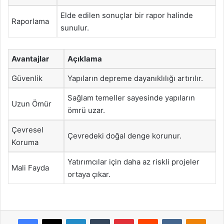
Elde edilen sonuçlar bir rapor halinde
Raporlama
sunulur.
Avantajlar
Açıklama
Güvenlik
Yapıların depreme dayanıklılığı artırılır.
Sağlam temeller sayesinde yapıların
Uzun Ömür
ömrü uzar.
Çevresel
Çevredeki doğal denge korunur.
Koruma
Yatırımcılar için daha az riskli projeler
Mali Fayda
ortaya çıkar.
Facebook
X
LinkedIn
Tumblr
Pinterest
Reddit
VKontakte
Odnok