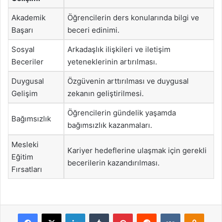
Akademik
Öğrencilerin ders konularında bilgi ve
Başarı
beceri edinimi.
Sosyal
Arkadaşlık ilişkileri ve iletişim
Beceriler
yeteneklerinin artırılması.
Duygusal
Özgüvenin arttırılması ve duygusal
Gelişim
zekanın geliştirilmesi.
Öğrencilerin gündelik yaşamda
Bağımsızlık
bağımsızlık kazanmaları.
Mesleki
Kariyer hedeflerine ulaşmak için gerekli
Eğitim
becerilerin kazandırılması.
Fırsatları
Facebook
X
LinkedIn
Tumblr
Pinterest
Reddit
VKontakte
Odnok