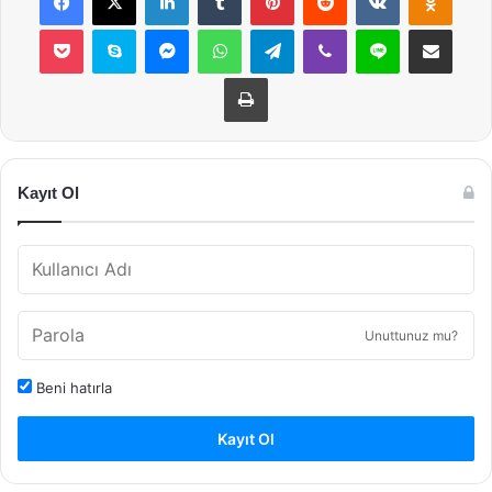
Pocket
Skype
Messenger
WhatsApp
Telegram
Viber
Line
E-Posta ile payla
Yazdır
Kayıt Ol
Unuttunuz mu?
Beni hatırla
Kayıt Ol