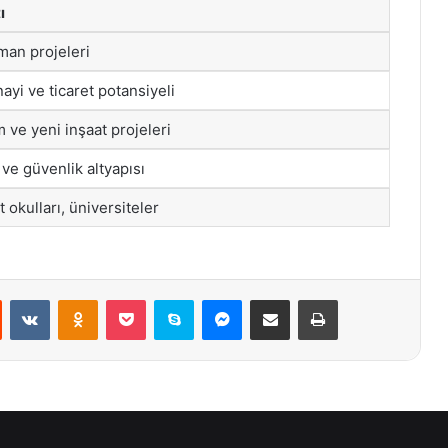
ı
tman projeleri
ayi ve ticaret potansiyeli
ve yeni inşaat projeleri
 ve güvenlik altyapısı
 okulları, üniversiteler
st
Reddit
VKontakte
Odnoklassniki
Pocket
Skype
Messenger
E-Posta ile paylaş
Yazdır