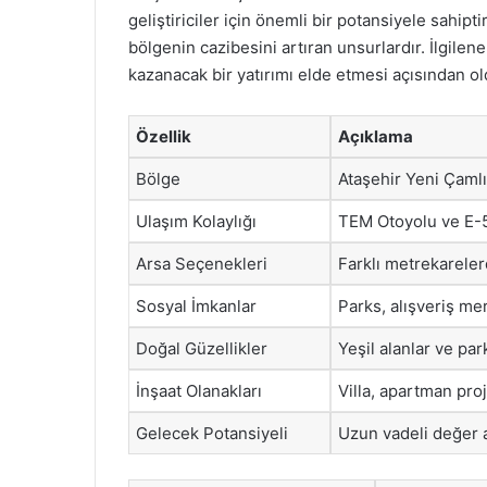
geliştiriciler için önemli bir potansiyele sahipti
bölgenin cazibesini artıran unsurlardır. İlgile
kazanacak bir yatırımı elde etmesi açısından old
Özellik
Açıklama
Bölge
Ataşehir Yeni Çaml
Ulaşım Kolaylığı
TEM Otoyolu ve E-5
Arsa Seçenekleri
Farklı metrekareler
Sosyal İmkanlar
Parks, alışveriş mer
Doğal Güzellikler
Yeşil alanlar ve par
İnşaat Olanakları
Villa, apartman proj
Gelecek Potansiyeli
Uzun vadeli değer a