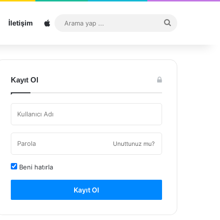
Sitemap
Arama
İletişim
yap
...
Kayıt Ol
Unuttunuz mu?
Beni hatırla
Kayıt Ol