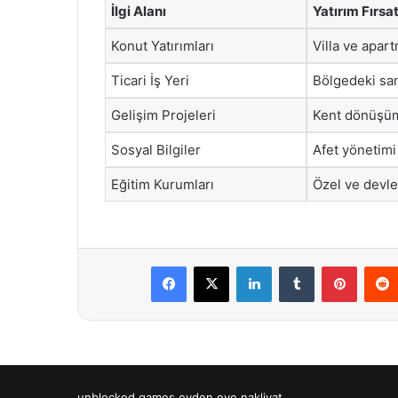
İlgi Alanı
Yatırım Fırsat
Konut Yatırımları
Villa ve apar
Ticari İş Yeri
Bölgedeki san
Gelişim Projeleri
Kent dönüşüm 
Sosyal Bilgiler
Afet yönetimi
Eğitim Kurumları
Özel ve devlet
Facebook
X
LinkedIn
Tumblr
Pintere
unblocked games
evden eve nakliyat