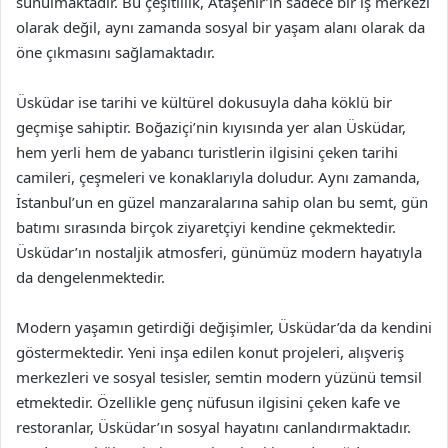
sunulmaktadır. Bu çeşitlilik, Ataşehir’in sadece bir iş merkezi
olarak değil, aynı zamanda sosyal bir yaşam alanı olarak da
öne çıkmasını sağlamaktadır.
Üsküdar ise tarihi ve kültürel dokusuyla daha köklü bir
geçmişe sahiptir. Boğaziçi’nin kıyısında yer alan Üsküdar,
hem yerli hem de yabancı turistlerin ilgisini çeken tarihi
camileri, çeşmeleri ve konaklarıyla doludur. Aynı zamanda,
İstanbul’un en güzel manzaralarına sahip olan bu semt, gün
batımı sırasında birçok ziyaretçiyi kendine çekmektedir.
Üsküdar’ın nostaljik atmosferi, günümüz modern hayatıyla
da dengelenmektedir.
Modern yaşamın getirdiği değişimler, Üsküdar’da da kendini
göstermektedir. Yeni inşa edilen konut projeleri, alışveriş
merkezleri ve sosyal tesisler, semtin modern yüzünü temsil
etmektedir. Özellikle genç nüfusun ilgisini çeken kafe ve
restoranlar, Üsküdar’ın sosyal hayatını canlandırmaktadır.