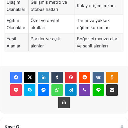
Ulaşım
Gelişmiş metro ve
Kolay erişim imkanı
Olanakları
otobüs hatları
Eğitim
Özel ve devlet
Tarihi ve yüksek
Olanakları
okulları
eğitim kurumları
Yeşil
Parklar ve açık
Boğaziçi manzaraları
Alanlar
alanlar
ve sahil alanları
Facebook
X
LinkedIn
Tumblr
Pinterest
Reddit
VKontakte
Odnok
Pocket
Skype
Messenger
WhatsApp
Telegram
Viber
Line
E-Posta ile payla
Yazdır
Kayıt Ol