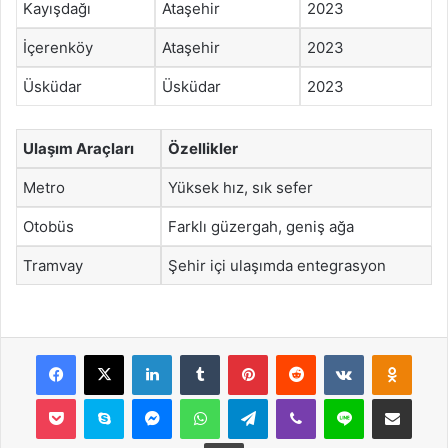
Kayışdağı
Ataşehir
2023
İçerenköy
Ataşehir
2023
Üsküdar
Üsküdar
2023
Ulaşım Araçları
Özellikler
Metro
Yüksek hız, sık sefer
Otobüs
Farklı güzergah, geniş ağa
Tramvay
Şehir içi ulaşımda entegrasyon
Facebook
X
LinkedIn
Tumblr
Pinterest
Reddit
VKontakte
Odnok
Pocket
Skype
Messenger
WhatsApp
Telegram
Viber
Line
E-Posta ile payla
Yazdır