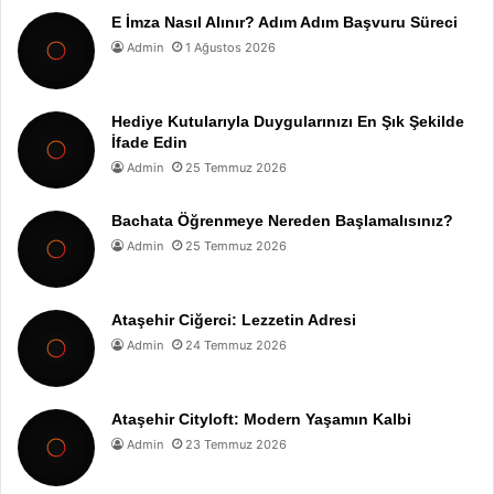
E İmza Nasıl Alınır? Adım Adım Başvuru Süreci
Admin
1 Ağustos 2026
Hediye Kutularıyla Duygularınızı En Şık Şekilde
İfade Edin
Admin
25 Temmuz 2026
Bachata Öğrenmeye Nereden Başlamalısınız?
Admin
25 Temmuz 2026
Ataşehir Ciğerci: Lezzetin Adresi
Admin
24 Temmuz 2026
Ataşehir Cityloft: Modern Yaşamın Kalbi
Admin
23 Temmuz 2026