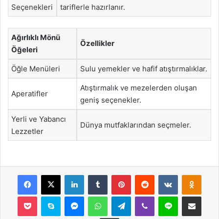
Seçenekleri
tariflerle hazırlanır.
Ağırlıklı Mönü
Özellikler
Öğeleri
Öğle Menüleri
Sulu yemekler ve hafif atıştırmalıklar.
Atıştırmalık ve mezelerden oluşan
Aperatifler
geniş seçenekler.
Yerli ve Yabancı
Dünya mutfaklarından seçmeler.
Lezzetler
Facebook
X
LinkedIn
Tumblr
Pinterest
Reddit
VKontakte
Odnok
Pocket
Skype
Messenger
WhatsApp
Telegram
Viber
Line
E-Posta ile payla
Yazdır