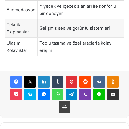
Yiyecek ve içecek alanları ile konforlu
Akomodasyon
bir deneyim
Teknik
Gelişmiş ses ve görüntü sistemleri
Ekipmanlar
Ulaşım
Toplu taşıma ve özel araçlarla kolay
Kolaylıkları
erişim
Facebook
X
LinkedIn
Tumblr
Pinterest
Reddit
VKontakte
Odnok
Pocket
Skype
Messenger
WhatsApp
Telegram
Viber
Line
E-Posta ile payla
Yazdır