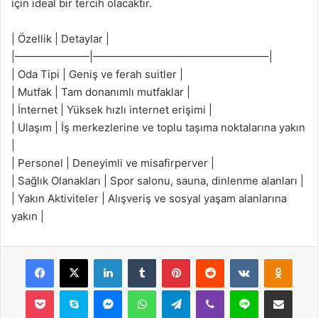
için ideal bir tercih olacaktır.
| Özellik | Detaylar |
|———————|————————————————–|
| Oda Tipi | Geniş ve ferah suitler |
| Mutfak | Tam donanımlı mutfaklar |
| İnternet | Yüksek hızlı internet erişimi |
| Ulaşım | İş merkezlerine ve toplu taşıma noktalarına yakın
|
| Personel | Deneyimli ve misafirperver |
| Sağlık Olanakları | Spor salonu, sauna, dinlenme alanları |
| Yakın Aktiviteler | Alışveriş ve sosyal yaşam alanlarına
yakın |
Facebook
X
LinkedIn
Tumblr
Pinterest
Reddit
VKontakte
Odnok
Pocket
Skype
Messenger
WhatsApp
Telegram
Viber
Line
E-Posta ile payla