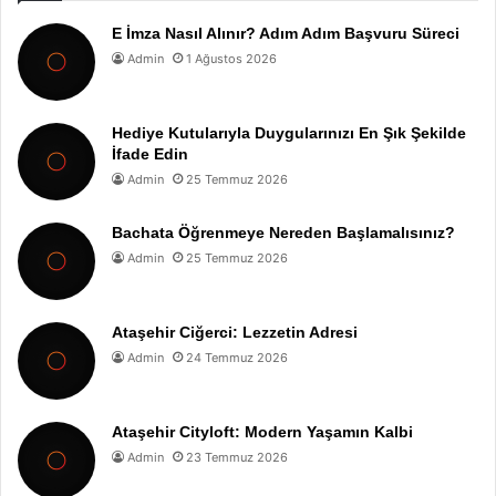
E İmza Nasıl Alınır? Adım Adım Başvuru Süreci
Admin
1 Ağustos 2026
Hediye Kutularıyla Duygularınızı En Şık Şekilde
İfade Edin
Admin
25 Temmuz 2026
Bachata Öğrenmeye Nereden Başlamalısınız?
Admin
25 Temmuz 2026
Ataşehir Ciğerci: Lezzetin Adresi
Admin
24 Temmuz 2026
Ataşehir Cityloft: Modern Yaşamın Kalbi
Admin
23 Temmuz 2026